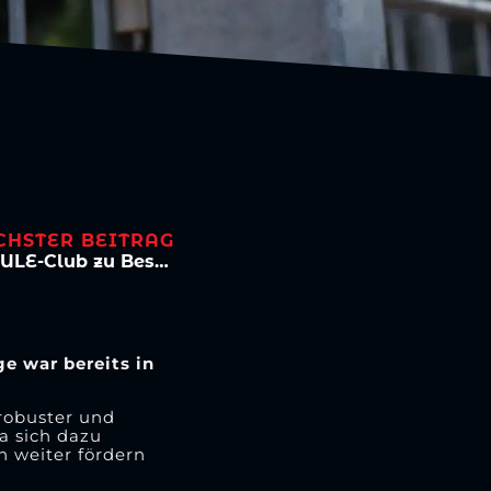
CHSTER BEITRAG
„Stadionerlebnis bei der Viktoria“ – JULE-Club zu Besuch
e war bereits in
 robuster und
na sich dazu
 weiter fördern