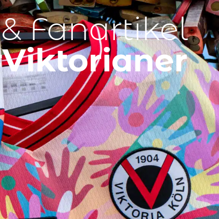
 & Fanartikel
Viktorianer