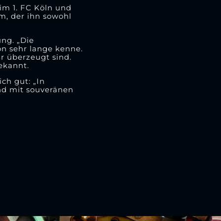
eim 1. FC Köln und
lm, der ihn sowohl
ung. „Die
on sehr lange kenne.
r überzeugt sind.
ekannt.
ch gut: „In
d mit souveränen