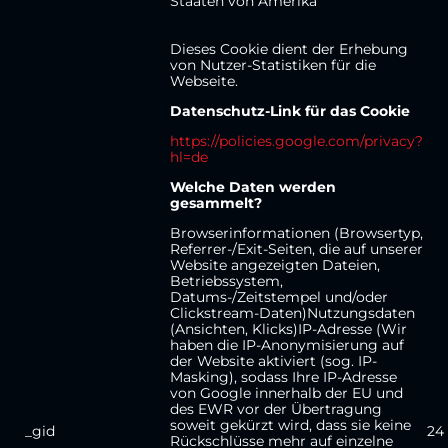
Staaten von Amerika
Dieses Cookie dient der Erhebung
von Nutzer-Statistiken für die
Webseite.
Datenschutz-Link für das Cookie
https://policies.google.com/privacy?
hl=de
Welche Daten werden
gesammelt?
Browserinformationen (Browsertyp,
Referrer-/Exit-Seiten, die auf unserer
Website angezeigten Dateien,
Betriebssystem,
Datums-/Zeitstempel und/oder
Clickstream-Daten)Nutzungsdaten
(Ansichten, Klicks)IP-Adresse (Wir
haben die IP-Anonymisierung auf
der Website aktiviert (sog. IP-
Masking), sodass Ihre IP-Adresse
von Google innerhalb der EU und
des EWR vor der Übertragung
soweit gekürzt wird, dass sie keine
_gid
24
Rückschlüsse mehr auf einzelne