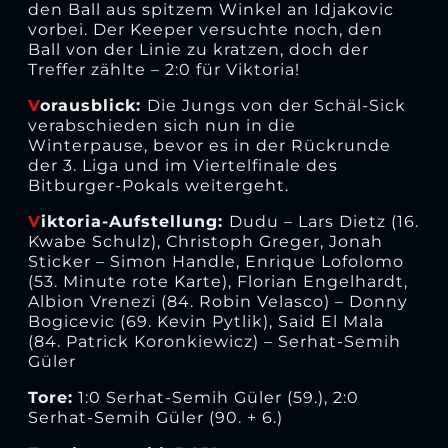
den Ball aus spitzem Winkel an Idjakovic
vorbei. Der Keeper versuchte noch, den
Ball von der Linie zu kratzen, doch der
Treffer zählte – 2:0 für Viktoria!
V
orausblick:
Die Jungs von der Schäl-Sick
verabschieden sich nun in die
Winterpause, bevor es in der Rückrunde
der 3. Liga und im Viertelfinale des
Bitburger-Pokals weitergeht.
V
iktoria-Aufstellung:
Dudu – Lars Dietz (16.
Kwabe Schulz), Christoph Greger, Jonah
Sticker – Simon Handle, Enrique Lofolomo
(53. Minute rote Karte), Florian Engelhardt,
Albion Vrenezi (84. Robin Velasco) – Donny
Bogicevic (69. Kevin Pytlik), Said El Mala
(84. Patrick Koronkiewicz) – Serhat-Semih
Güler
Tore:
1:0 Serhat-Semih Güler (59.), 2:0
Serhat-Semih Güler (90. + 6.)