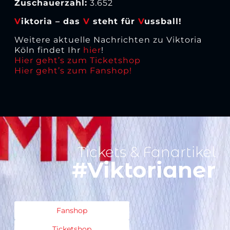
Zuschauerzahl:
3.652
V
iktoria – das
V
steht für
V
ussball!
Weitere aktuelle Nachrichten zu Viktoria
Köln findet Ihr
hier
!
Hier geht’s zum Ticketshop
Hier geht’s zum Fanshop!
Tickets & Fanartikel
#Viktorianer
Fanshop
Ticketshop