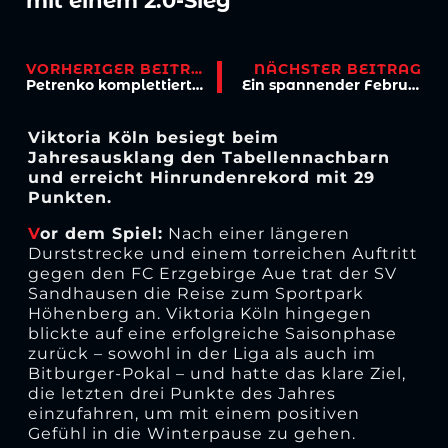
mit einem 2:0-Sieg
VORHERIGER BEITRAG
NÄCHSTER BEITRAG
Petrenko komplettiert Torwarttrio – Leihe von Bayer Leverkusen
Ein spannender Februar erwartet die Viktoria: 2mal Flutlicht in Höhenberg
Viktoria Köln besiegt beim
Jahresausklang den Tabellennachbarn
und erreicht Hinrundenrekord mit 29
Punkten.
V
or dem Spiel:
Nach einer längeren
Durststrecke und einem torreichen Auftritt
gegen den FC Erzgebirge Aue trat der SV
Sandhausen die Reise zum Sportpark
Höhenberg an. Viktoria Köln hingegen
blickte auf eine erfolgreiche Saisonphase
zurück – sowohl in der Liga als auch im
Bitburger-Pokal – und hatte das klare Ziel,
die letzten drei Punkte des Jahres
einzufahren, um mit einem positiven
Gefühl in die Winterpause zu gehen.