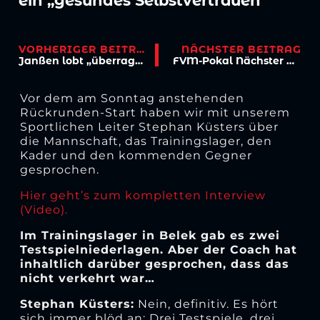
ein „gesundes Selbstvertrauen“
VORHERIGER BEITRAG
NÄCHSTER BEITRAG
Janßen lobt „überragende“ Halbzeit bei 2:3 im Test gegen FC
FVM-Pokal Nächster Gegner ist Neunkirchen-Seelscheid
Vor dem am Sonntag anstehenden
Rückrunden-Start haben wir mit unserem
Sportlichen Leiter Stephan Küsters über
die Mannschaft, das Trainingslager, den
Kader und den kommenden Gegner
gesprochen.
Hier geht’s zum kompletten Interview
(Video).
Im Trainingslager in Belek gab es zwei
Testspielniederlagen. Aber der Coach hat
inhaltlich darüber gesprochen, dass das
nicht verkehrt war…
Stephan Küsters:
Nein, definitiv. Es hört
sich immer blöd an: Drei Testspiele, drei