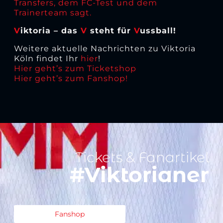
Transfers, dem FC-Test und dem
Trainerteam sagt.
V
iktoria – das
V
steht für
V
ussball!
Weitere aktuelle Nachrichten zu Viktoria
Köln findet Ihr
hier
!
Hier geht’s zum Ticketshop
Hier geht’s zum Fanshop!
Tickets & Fanartikel
#Viktorianer
Fanshop