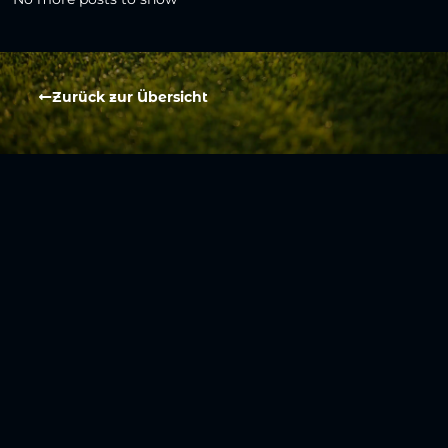
Zurück zur Übersicht
Social Media
Aktuelles
V
iktoria Köln
Teams
NLZ
1904 e.V.
Verein
Stadion
Sportpark
Fans & Mitglieder
Höhenberg
V
ussball­schule
Günter-Kuxdorf-