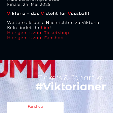
Finale: 24. Mai 2025
V
iktoria – das
V
steht für
V
ussball!
Weitere aktuelle Nachrichten zu Viktoria
Köln findet Ihr
hier
!
Hier geht’s zum Ticketshop
Hier geht’s zum Fanshop!
Tickets & Fanartikel
#Viktorianer
Fanshop