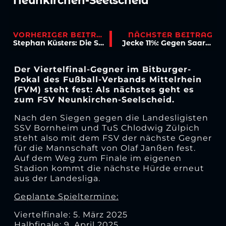
Neunkirchen-Seelscheid
VORHERIGER BEITRAG
NÄCHSTER BEITRAG
Stephan Küsters: Die Spieler haben ein „gesundes Selbstvertrauen“
Jecke 11%: Gegen Saarbrücken steigt die Karnevalsparty mit dicken Rabatten!
Der Viertelfinal-Gegner im Bitburger-
Pokal des Fußball-Verbands Mittelrhein
(FVM) steht fest: Als nächstes geht es
zum FSV Neunkirchen-Seelscheid.
Nach den Siegen gegen die Landesligisten
SSV Bornheim und TuS Chlodwig Zülpich
steht also mit dem FSV der nächste Gegner
für die Mannschaft von Olaf Janßen fest.
Auf dem Weg zum Finale im eigenen
Stadion kommt die nächste Hürde erneut
aus der Landesliga.
Geplante Spieltermine:
Viertelfinale: 5. März 2025
Halbfinale: 9. April 2025