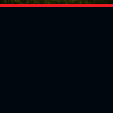
Social Media
Aktuelles
V
iktoria Köln
Teams
NLZ
1904 e.V.
Verein
Stadion
Sportpark
Fans & Mitglieder
Höhenberg
V
ussball­schule
Günter-Kuxdorf-
Weg 1
Tickets kaufen
+49 (0)221 - 572
Fanshop
75 4220
Mitglied werden
+49 (0)221 - 572
Partner
75 425