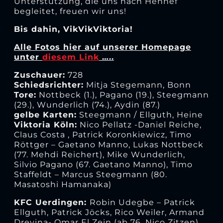
Unterstützung, die uns nach Hennef
begleitet, freuen wir uns!
Bis dahin, VikVikViktoria!
Alle Fotos hier auf unserer Homepage
unter
diesem Link
…..
Zuschauer:
728
Schiedsrichter:
Mitja Stegemann, Bonn
Tore:
Nottbeck (1.), Pagano (19.), Steegmann
(29.), Wunderlich (74.), Aydin (87.)
gelbe Karten:
Steegmann / Ellguth, Heine
Viktoria Köln:
Nico Pellatz -Daniel Reiche,
Claus Costa , Patrick Koronkiewicz, Timo
Röttger – Gaetano Manno, Lukas Nottbeck
(77. Mehdi Reichert), Mike Wunderlich,
Silvio Pagano (67. Gaetano Manno), Timo
Staffeldt – Marcus Steegmann (80.
Masatoshi Hamanaka)
KFC Uerdingen:
Robin Udegbe – Patrick
Ellguth, Patrick Jöcks, Rico Weiler, Armand
Drevina- Omar El Zein (ab 76. Nico Zitzen),