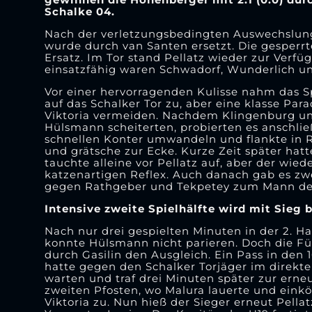
Schalke 04.
Nach der verletzungsbedingten Auswechslung
wurde durch van Santen ersetzt. Die gesperr
Ersatz. Im Tor stand Pellatz wieder zur Verf
einsatzfähig waren Schwadorf, Wunderlich u
Vor einer hervorragenden Kulisse nahm das Sp
auf das Schalker Tor zu, aber eine klasse P
Viktoria vermeiden. Nachdem Klingenburg un
Hülsmann scheiterten, probierten es anschlie
schnellen Konter umwandeln und flankte in R
und grätsche zur Ecke. Kurze Zeit später ha
tauchte alleine vor Pellatz auf, aber der wi
katzenartigen Reflex. Auch danach gab es zw
gegen Rathgeber und Tekpetey zum Mann der 
Intensive zweite Spielhälfte wird mit Sieg 
Nach nur drei gespielten Minuten in der 2. H
konnte Hülsmann nicht parieren. Doch die Fü
durch Gasilin den Ausgleich. Ein Pass in den 
hatte gegen den Schalker Torjäger im direkten
warten und traf drei Minuten später zur ern
zweiten Pfosten, wo Malura lauerte und einkö
Viktoria zu. Nun hieß der Sieger erneut Pell