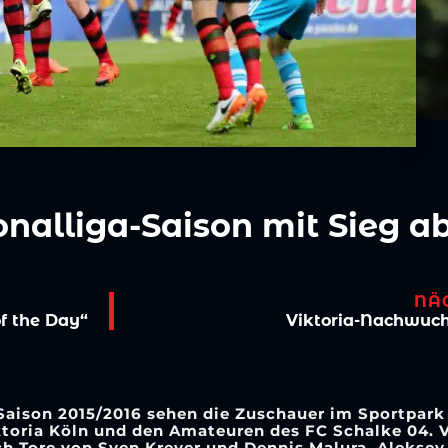
onalliga-Saison mit Sieg a
NÄ
f the Day“
Viktoria-Nachwuchs
 Saison 2015/2016 sehen die Zuschauer im Sportpa
ktoria Köln und den Amateuren des FC Schalke 04. 
h Tore von Sven Kreyer und Dennis Malura. Aleksey G