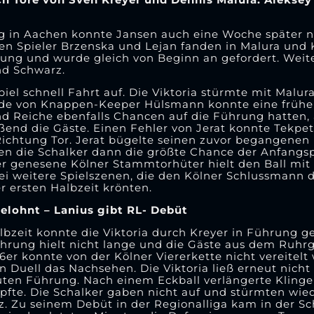
 in Aachen konnte Jansen auch eine Woche später n
ten Spieler Brzenska und Lejan fanden in Malura und 
ügung und wurde gleich von Beginn an gefordert. Weit
nd Schwarz.
iel schnell Fahrt auf. Die Viktoria stürmte mit Malu
arade von Knappen-Keeper Hülsmann konnte eine früh
d Reiche ebenfalls Chancen auf die Führung hatten,
ßend die Gäste. Einen Fehler von Jerat konnte Tekpet
ichtung Tor. Jerat bügelte seinen zuvor begangenen 
tten die Schalker dann die größte Chance der Anfang
eder genesene Kölner Stammtorhüter hielt den Ball mi
ei weitere Spielszenen, die den Kölner Schlussmann 
ersten Halbzeit krönten.
belohnt – Lanius gibt RL- Debüt
albzeit konnte die Viktoria durch Kreyer in Führung g
hrung hielt nicht lange und die Gäste aus dem Ruhrg
16er konnte von der Kölner Viererkette nicht vereitel
 Duell das Nachsehen. Die Viktoria ließ erneut nicht 
euten Führung. Nach einem Eckball verlängerte Kling
pfte. Die Schalker gaben nicht auf und stürmten wied
atz. Zu seinem Debüt in der Regionalliga kam in der S