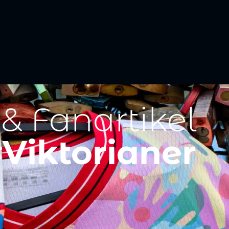
 & Fanartikel
Viktorianer