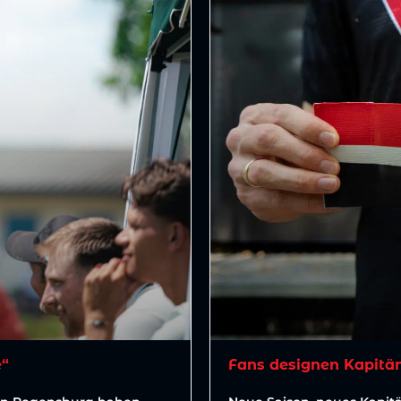
e“
Fans designen Kapitä