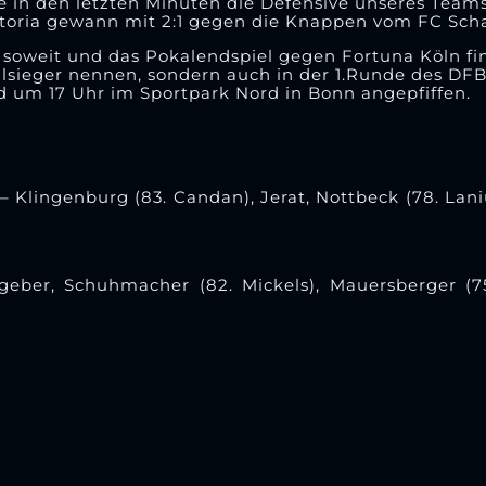
te in den letzten Minuten die Defensive unseres Team
iktoria gewann mit 2:1 gegen die Knappen vom FC Sch
weit und das Pokalendspiel gegen Fortuna Köln find
kalsieger nennen, sondern auch in der 1.Runde des DF
d um 17 Uhr im Sportpark Nord in Bonn angepfiffen.
 – Klingenburg (83. Candan), Jerat, Nottbeck (78. Lan
ber, Schuhmacher (82. Mickels), Mauersberger (75. 