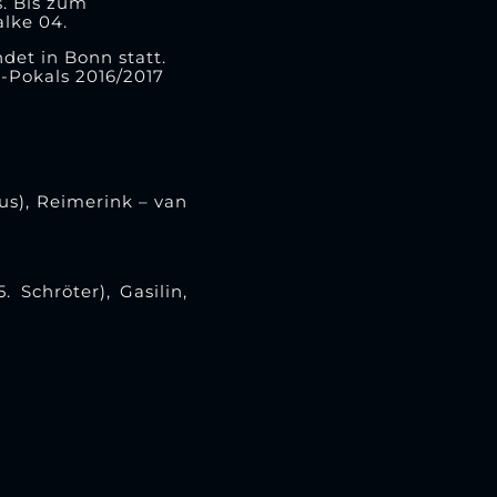
s. Bis zum
alke 04.
et in Bonn statt.
B-Pokals 2016/2017
ius), Reimerink – van
Schröter), Gasilin,