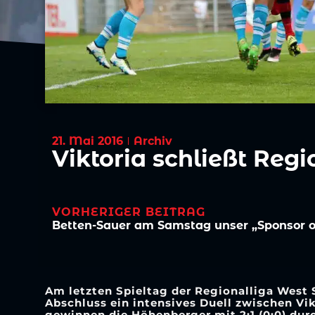
21. Mai 2016
Archiv
Viktoria schließt Regi
VORHERIGER BEITRAG
Betten-Sauer am Samstag unser „Sponsor o
Am letzten Spieltag der Regionalliga West
Abschluss ein intensives Duell zwischen Vi
gewinnen die Höhenberger mit 2:1 (0:0) durc