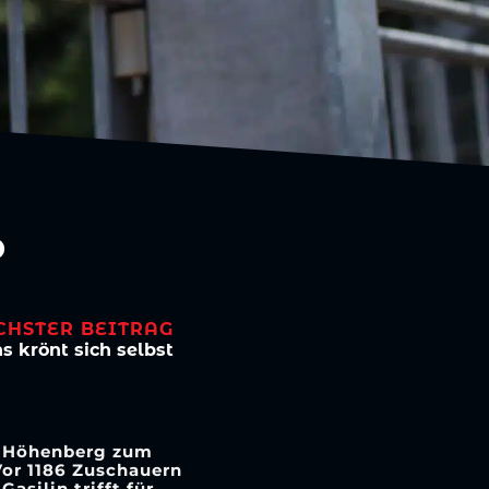
b
CHSTER BEITRAG
 krönt sich selbst
rk Höhenberg zum
Vor 1186 Zuschauern
asilin trifft für