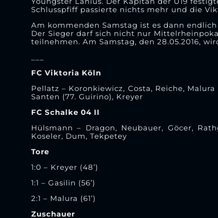
Youngster Lanius. Der Kapitän der U19 festig
Schlusspfiff passierte nichts mehr und die V
Am kommenden Samstag ist es dann endlich so
Der Sieger darf sich nicht nur Mittelrheinpo
teilnehmen. Am Samstag, den 28.05.2016, wir
___
FC Viktoria Köln
Pellatz – Koronkiewicz, Costa, Reiche, Malura
Santen (77. Guirino), Kreyer
FC Schalke 04 II
Hülsmann – Dragon, Neubauer, Göcer, Rathge
Koseler, Dum, Tekpetey
Tore
1:0 – Kreyer (48’)
1:1 – Gasilin (56’)
2:1 – Malura (61’)
Zuschauer