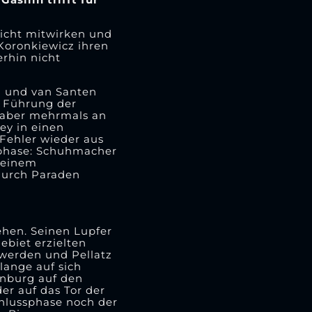
icht mitwirken und
Koronkiewicz ihren
erhin nicht
ra und van Santen
e Führung der
 aber mehrmals an
ey in einen
Fehler wieder aus
sphase: Schuhmacher
t einem
durch Paraden
ehen. Seinen Lupfer
ebiet erzielten
t werden und Pellatz
lange auf sich
enburg auf den
er auf das Tor der
chlussphase noch der