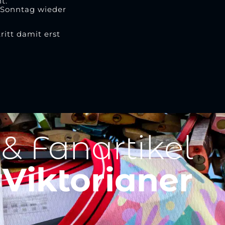
t.
m Sonntag wieder
itt damit erst
 & Fanartikel
Viktorianer