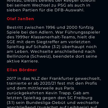
Niveau, dieses bewies der Keeper sowohl
bei seinem Wechsel zu PSG als auch in
sieben Partien für die DFB-Auswahl.
Olaf Janßen
Bestritt zwischen 1996 und 2000 fünfzig
Spiele bei den Adlern. War Führungsspieler
des 1999er Klassenerhalt-Teams, hielt die
SGE mit dem Siegtreffer am vorletzten
Spieltag auf Schalke (3:2) überhaupt noch
am Leben. Wechselte anschließend nach
Bellinzona (Schweiz), beendete dort seine
aktive Karriere.
Elias Bördner
2017 in das NLZ der Frankfurter gewechselt,
trainierte er ab 2020/21 fest mit den Profis
und dem mittlerweile aus Paris
zurückgekehrten Kevin Trapp. Gab am
letzten Spieltag gegen den SC Freiburg
(3:1) sein Bundesliga-Debüt und wechselte
anschließend (zunächst auf Leihbasis) auf