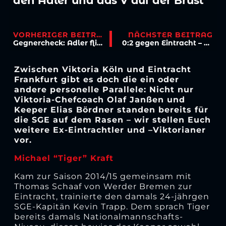
den Adler und das V auf der Brust
VORHERIGER BEITRAG
NÄCHSTER BEITRAG
Gegnercheck: Adler fliegen durch Europa nach Höhenberg
0:2 gegen Eintracht – Viktoria belohnt sich nicht für tollen Auftritt
Zwischen Viktoria Köln und Eintracht
Frankfurt gibt es doch die ein oder
andere personelle Parallele: Nicht nur
Viktoria-Chefcoach Olaf Janßen und
Keeper Elias Bördner standen bereits für
die SGE auf dem Rasen – wir stellen Euch
weitere Ex-Eintrachtler und –Viktorianer
vor.
Michael “Tiger” Kraft
Kam zur Saison 2014/15 gemeinsam mit
Thomas Schaaf von Werder Bremen zur
Eintracht, trainierte den damals 24-jährgen
SGE-Kapitän Kevin Trapp. Dem sprach Tiger
bereits damals Nationalmannschafts-