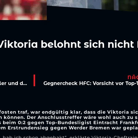
iktoria belohnt sich nicht 
NÄ
Seitenwechsel: Diese Spieler trugen den Adler und das V auf der Brust
Gegnercheck HFC: Vorsicht vor Top
fosten traf, war endgültig klar, dass die Viktoria s
n können. Der Anschlusstreffer wäre wohl auch zu s
 beim 0:2 gegen Top-Bundesligist Eintracht Frankfu
em Erstrundensieg gegen Werder Bremen war gepla
 hab ich schon abgehakt“, erklärte Viktoria-Cheftrai