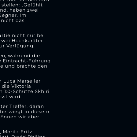
stellen: „Gefühlt
and, haben zwei
Gegner. Im
 nicht das
rtie nicht nur bei
zwei Hochkaräter
zur Verfügung.
reo, während die
e Eintracht-Führung
lle und brachte den
n Luca Marseiler
die Viktoria
 1:0-Schütze Skhiri
sst wird.
er Treffer, daran
überwiegt in diesem
können wir aber
 Moritz Fritz,
ar), David Philipp,