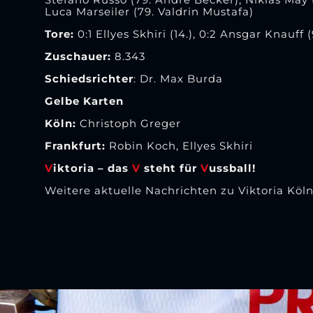
Luca Marseiler (79. Valdrin Mustafa)
Tore:
0:1 Ellyes Skhiri (14.), 0:2 Ansgar Knauff (
Zuschauer:
8.343
Schiedsrichter
: Dr. Max Burda
Gelbe Karten
Köln:
Christoph Greger
Frankfurt:
Robin Koch, Ellyes Skhiri
V
iktoria – das
V
steht für
V
ussball!
Weitere aktuelle Nachrichten zu Viktoria Köln