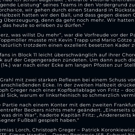
agende Leistung“ seines Teams in den Vordergrund zu 
 Torchance, wir gehen durch einen Standard in Rückst
Halbzeit hatten wir den Ball, und dass gegen diesen 
ig Überzeugung, denn da geht noch mehr. Wir hatten
 das heute so erleben zu dürfen.“
erz, was willst Du mehr“, war die Vorfreude vor der Pa
 Toppmöller musste mit Kevin Trapp und Mario Götze 
 natürlich trotzdem einen exzellent besetzten Kader 
zfans in Block 11 leicht überschwänglich auf ihrer Cho
rk auf der Gegengeraden zündeten. Um dann auch di
i (14.) war nach einer Ecke am langen Pfosten zur Ste
Grahl mit zwei starken Reflexen bei einem Schuss vo
 anschließenden Ecke. In der zweiten Halbzeit drücke 
oph Greger nach einer Kopfballablage von Fritz – doch
häl Sick, warum er linksrheinisch so schmerzlich vermi
e Partie nach einem Konter mit dem zweiten Frankfurt
ntreffer Beckers nichts mehr geändert. „Einerseits 
was drin War“, haderte Kapitän Fritz: „Andererseits 
Gegner Fußball gespielt haben.“
emias Lorch, Christoph Greger – Patrick Koronkiewicz,
(35. Simon Handle) – Donny Bogicevic (68. Suheyel Naj