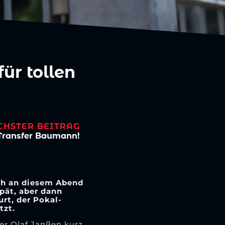
für tollen
CHSTER BEITRAG
-Transfer Baumann!
ich an diesem Abend
pät, aber dann
rt, der Pokal-
tzt.
ner Olaf Janßen kurz