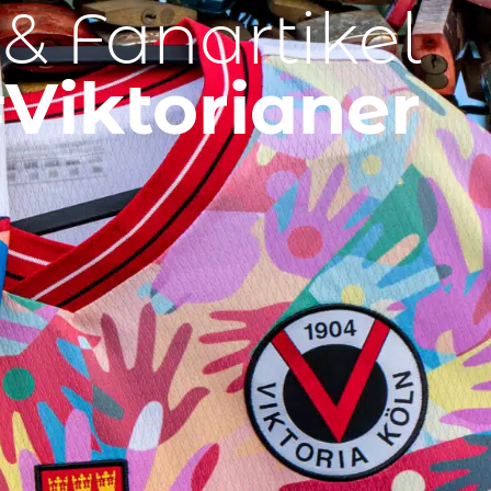
 & Fanartikel
Viktorianer