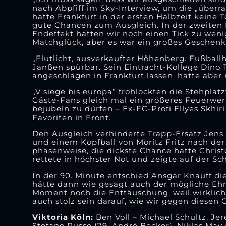
nach Abpfiff im Sky-Interview, um die „überr
hatte Frankfurt in der ersten Halbzeit keine
gute Chancen zum Ausgleich. In der zweiten 
Endeffekt hatten wir noch einen Tick zu wen
Matchglück, aber es war ein großes Geschenk,
„Flutlicht, ausverkaufter Höhenberg. Fußballh
Janßen spürbar. Sein Eintracht-Kollege Dino
angeschlagen in Frankfurt lassen, hatte aber
„V siege bis europa“ frohlockten die Stehplat
Gäste-Fans gleich mal ein größeres Feuerwe
bejubeln zu dürfen – Ex-FC-Profi Ellyes Skhir
Favoriten in Front.
Den Ausgleich verhinderte Trapp-Ersatz Jens 
und einem Kopfball von Moritz Fritz nach der
phasenweise, die dickste Chance hatte Christ
rettete in höchster Not und zeigte auf der Sc
In der 90. Minute entschied Ansgar Knauff di
hätte dann wie gesagt auch der mögliche Ehre
Moment noch die Enttäuschung, weil wirklich 
auch stolz sein darauf, wie wir gegen diesen 
Viktoria Köln:
Ben Voll – Michael Schultz, Jer
Stefano Russo (79. André Becker), Niklas May 