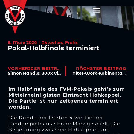
8. März 2026
Aktuelles
,
Profis
Pokal-Halbfinale terminiert
VORHERIGER BEITRAG
NÄCHSTER BEITRAG
Simon Handle: 300x Viktoria, 300x voller Einsatz
After-Work-Kabinentalk mit Simon Handle und Weltrekordler
Im Halbfinale des FVM-Pokals geht’s zum
Mittelrheinligisten Eintracht Hohkeppel.
Die Partie ist nun zeitgenau terminiert
worden.
Die Runde der letzten 4 wird in der
Länderspielpause Ende März gespielt. Die
Begegnung zwischen Hohkeppel und