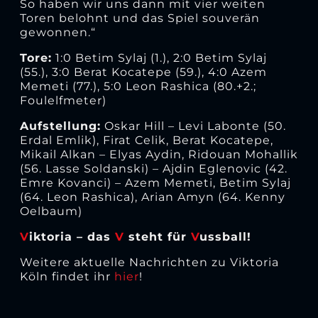
So haben wir uns dann mit vier weiten
Toren belohnt und das Spiel souverän
gewonnen.“
Tore:
1:0 Betim Sylaj (1.), 2:0 Betim Sylaj
(55.), 3:0 Berat Kocatepe (59.), 4:0 Azem
Memeti (77.), 5:0 Leon Rashica (80.+2.;
Foulelfmeter)
Aufstellung:
Oskar Hill – Levi Labonte (50.
Erdal Emlik), Firat Celik, Berat Kocatepe,
Mikail Alkan – Elyas Aydin, Ridouan Mohallik
(56. Lasse Soldanski) – Ajdin Eglenovic (42.
Emre Kovanci) – Azem Memeti, Betim Sylaj
(64. Leon Rashica), Arian Amyn (64. Kenny
Oelbaum)
V
iktoria – das
V
steht für
V
ussball!
Weitere aktuelle Nachrichten zu Viktoria
Köln findet ihr
hier
!