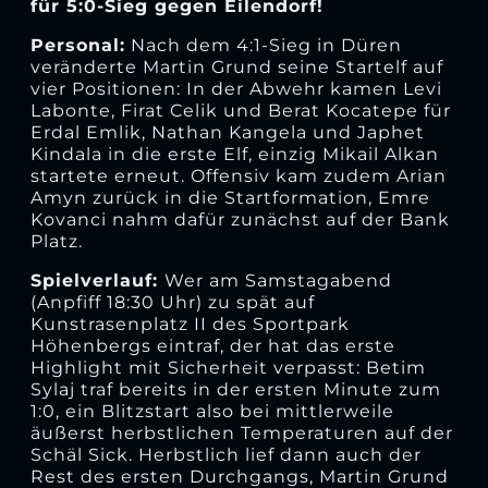
für 5:0-Sieg gegen Eilendorf!
Personal:
Nach dem 4:1-Sieg in Düren
veränderte Martin Grund seine Startelf auf
vier Positionen: In der Abwehr kamen Levi
Labonte, Firat Celik und Berat Kocatepe für
Erdal Emlik, Nathan Kangela und Japhet
Kindala in die erste Elf, einzig Mikail Alkan
startete erneut. Offensiv kam zudem Arian
Amyn zurück in die Startformation, Emre
Kovanci nahm dafür zunächst auf der Bank
Platz.
Spielverlauf:
Wer am Samstagabend
(Anpfiff 18:30 Uhr) zu spät auf
Kunstrasenplatz II des Sportpark
Höhenbergs eintraf, der hat das erste
Highlight mit Sicherheit verpasst: Betim
Sylaj traf bereits in der ersten Minute zum
1:0, ein Blitzstart also bei mittlerweile
äußerst herbstlichen Temperaturen auf der
Schäl Sick. Herbstlich lief dann auch der
Rest des ersten Durchgangs, Martin Grund