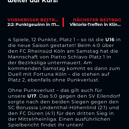
weiter auf Kurs!
VORHERIGER BEITRAG
NÄCHSTER BEITRAG
2:2: Punktgewinn in Meppen nach zweimaligem Rückstand!
Viktoria-Treffen in Klinik: Bitte kein Herzrasen wegen Katar-WM
4 Spiele, 12 Punkte, Platz 1 – so ist die
U16
in
die neue Saison gestartet! Beim 4:0 über
den FC Rheinsüd Köln am Samstag hat die
Mannschaft von Pietro Schiavo Platz 1 in
der Bezirksliga untermauert. Am
kommenden Samstag kommt es dann zum
Duell mit Fortuna Köln – die stehen auf
Platz 2, ebenfalls ohne Punkverlust.
Ohne Punkverlust – das gilt auch für
unsere
U17
. Das 5:0 gegen den SV Eilendorf
sorgte nach den beiden Siegen gegen den
SC Borussia Lindenthal-Höhenlind (2:1) und
den FC Düren (4:1) für den dritten Sieg in
der Mittelrheinliga. Einen ausführlichen
Spielbericht findet ihr unten!