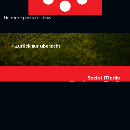
No more posts to show
Zurück zur Übersicht
Social Media
Aktuelles
V
iktoria Köln
Teams
NLZ
1904 e.V.
Verein