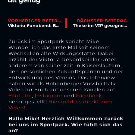
alt genug“
VORHERIGER BEITRAG
NÄCHSTER BEITRAG
Viktoria-Fanabend: Bade und Wunderlich im Austausch mit den Fans
Theke im VIP gesegnet, Horst Müller als Wirtschaftsrats-Vorsitzender bestätigt
Zurück im Sportpark spricht Mike
Wunderlich das erste Mal seit seinem
Wechsel an alte Wirkungsstätte. Dabei
erzählt der Viktoria-Rekordspieler unter
anderem von seiner zeit in Kaiserslautern,
den persönlichen Zukunftsplänen und der
Entwicklung des Vereins. Das Interview
haben wir als Höhenberger Vussballtalk-
Video für Euch auf unseren Kanälen auf
YouTube
,
Instagram
und
Facebook
bereitgestellt!
Hier geht es direkt zum
Video!
Hallo Mike! Herzlich Willkommen zurück
bei uns im Sportpark. Wie fühlt sich das
an?