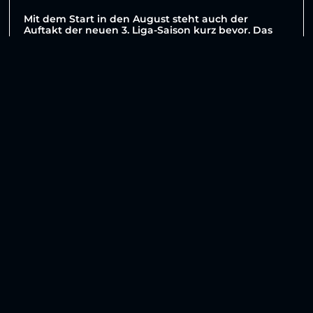
Mit dem Start in den August steht auch der
Auftakt der neuen 3. Liga-Saison kurz bevor. Das
letzte Heimspiel des
WEITERLESEN »
3. August 2026
Weitere Beiträge anzeigen
No more posts to show