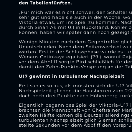
den Tabellenfünften.
„Für mich war es nicht schwer, den Schalter
sehr gut und habe sie auch in der Woche, wo 
Viktoria etwas, um ins Spiel zu kommen. Nach
durch Sinan Ak mit 0:1 in Rückstand. Kohler b
können, haben wir später dann noch gezeigt.
Wenige Minuten nach dem Gegentreffer glich 
Unentschieden. Nach dem Seitenwechsel wurde 
warten. Erst in der Schlussphase wurde es tur
Wenaus Cetinkaya egalisiert (79.), worauf Pa
vor dem Abpfiff sorgte Bird schließlich für d
damit den Zehn-Punkte-Vorsprung an der Tabe
U17 gewinnt in turbulenter Nachspielzeit
Erst sah es so aus, als müssten sich die U17-
Nachspielzeit glichen die Hausherren zum 2:
doch noch drei Punkte nach Höhenberg zurüc
Eigentlich begann das Spiel der Viktoria-U17
brachten die Mannschaft von Cheftrainer Mar
zweiten Hälfte kamen die Deutzer allerdings 
turbulenten Nachspielzeit glich Sleman schlie
stellte Sekunden vor dem Abpfiff den Vorspru