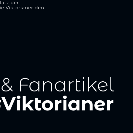
latz der
ie Viktorianer den
 & Fanartikel
Viktorianer