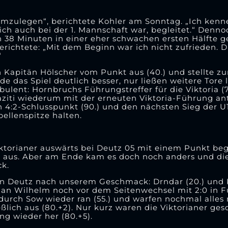
 umzulegen“, berichtete Kohler am Sonntag. „Ich ken
ich auch bei der 1. Mannschaft war, begleitet.“ Denno
 38 Minuten in einer eher schwachen ersten Hälfte ge
erichtete: „Mit dem Beginn war ich nicht zufrieden. D
“
Kapitän Hölscher vom Punkt aus (40.) und stellte zu
das Spiel deutlich besser, nur ließen weitere Tore l
bulent: Hornbruchs Führungstreffer für die Viktoria (
jaziti wiederum mit der erneuten Viktoria-Führung ant
en 4:2-Schlusspunkt (90.) und den nächsten Sieg der U1
llenspitze halten.
Viktorianer auswärts bei Deutz 05 mit einem Punkt be
2 aus. Aber am Ende kam es doch noch anders und di
k.
 in Deutz nach unserem Geschmack: Drndar (20.) und K
ian Wilhelm noch vor dem Seitenwechsel mit 2:0 in F
durch Sow wieder ran (55.) und warfen nochmal alles 
ßlich aus (80.+2). Nur kurz waren die Viktorianer ge
ng wieder her (80.+5).