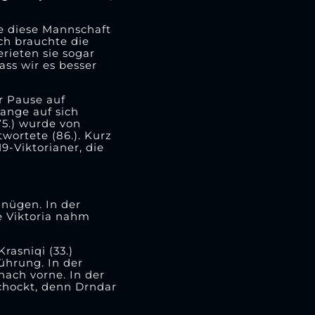
ne diese Mannschaft
ch brauchte die
rieten sie sogar
ass wir es besser
r Pause auf
ange auf sich
75.) wurde von
wortete (86.). Kurz
9-Viktorianer, die
gnügen. In der
e Viktoria nahm
rasniqi (33.)
ührung. In der
nach vorne. In der
schockt, denn Drndar