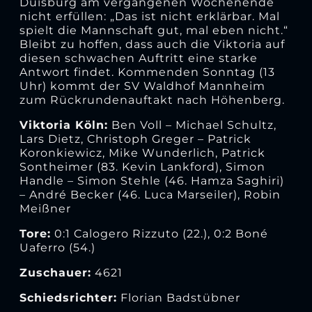
Duisburg am vergangenen Wochenende
nicht erfüllen: „Das ist nicht erklärbar. Mal
spielt die Mannschaft gut, mal eben nicht.“
Bleibt zu hoffen, dass auch die Viktoria auf
diesen schwachen Auftritt eine starke
Antwort findet. Kommenden Sonntag (13
Uhr) kommt der SV Waldhof Mannheim
zum Rückrundenauftakt nach Höhenberg.
Viktoria Köln:
Ben Voll – Michael Schultz,
Lars Dietz, Christoph Greger – Patrick
Koronkiewicz, Mike Wunderlich, Patrick
Sontheimer (83. Kevin Lankford), Simon
Handle – Simon Stehle (46. Hamza Saghiri)
­– André Becker (46. Luca Marseiler), Robin
Meißner
Tore:
0:1 Calogero Rizzuto (22.), 0:2 Boné
Uaferro (54.)
Zuschauer:
4621
Schiedsrichter:
Florian Badstübner