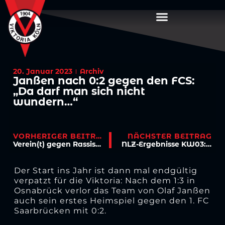
20. Januar 2023
Archiv
Janßen nach 0:2 gegen den FCS:
„Da darf man sich nicht
wundern…“
VORHERIGER BEITRAG
NÄCHSTER BEITRAG
Verein(t) gegen Rassismus: Viktoria und FCS mit klarer Kante
NLZ-Ergebnisse KW03: U11 überzeugt in der Halle, U19 schlägt Herrenmannschaft
Der Start ins Jahr ist dann mal endgültig
verpatzt für die Viktoria: Nach dem 1:3 in
Osnabrück verlor das Team von Olaf Janßen
auch sein erstes Heimspiel gegen den 1. FC
Saarbrücken mit 0:2.