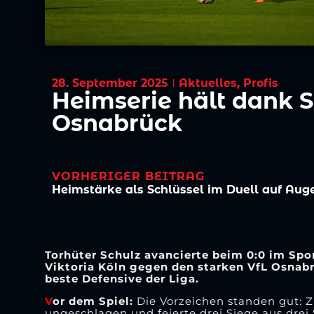
28. September 2025
Aktuelles
,
Profis
Heimserie hält dank S
Osnabrück
VORHERIGER BEITRAG
Heimstärke als Schlüssel im Duell auf Au
Torhüter Schulz avancierte beim 0:0 im Sp
Viktoria Köln gegen den starken VfL Osnab
beste Defensive der Liga.
V
or dem Spiel:
Die Vorzeichen standen gut: Z
ungeschlagen und feierte drei Siege aus dre