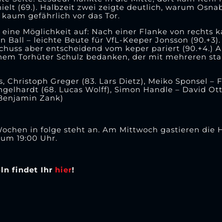
hielt (69.). Halbzeit zwei zeigte deutlich, warum Osna
 kaum gefährlich vor das Tor.
l eine Möglichkeit auf: Nach einer Flanke von rechts 
n Ball – leichte Beute für VfL-Keeper Jonsson (90.+3)
chuss aber entscheidend vom keper pariert (90.+4.) 
inem Torhüter Schulz bedanken, der mit mehreren st
, Christoph Greger (83. Lars Dietz), Meiko Sponsel – 
gelhardt (68. Lucas Wolff), Simon Handle – David Ott
 Benjamin Zank)
 Wochen in folge steht an. Am Mittwoch gastieren die 
 um 19:00 Uhr.
ln findet Ihr
hier
!