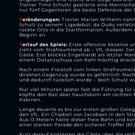
Trainer Timo Schultz gastierte eine Mannschaf
nur fünf Gegentoren die beste Defensive der Li
V
eränderungen:
Trainer Marian Wilhelm nahm
Schulz zu seinem Ligadebüt, da Dudu verletzu
rückte Otto in die Startformation. Außerdem 
Beginn an.
V
erlauf des Spiels:
Erste offensive Akzente un
zieht vom Strafraumrand ab – VfL-Keeper Jons
Gäste: Erst blockte Engelhardt als letzter M
einem Distanzschuss von Kehl mächtig strecke
Nach einem Freistoß vom linken Strafraumeck 
direkten Gegenzug wurde es gefährlich: Nach e
und dadurch tückisch wurde – doch Schulz war
Nur vier Minuten später fast die Führung für u
köpfte den Ball aber hauchdünn am rechten Pf
Kabinen.
Lange dauerte es bis zur ersten großen Geleg
den VfL: Ein Chipball von Jacobsen in den S
Aus 13 Metern hatte dieser freie Bahn und ko
einer starken Parade den sicheren Treffer (61.)
Kurz darauf konterten die Gäste über die rech