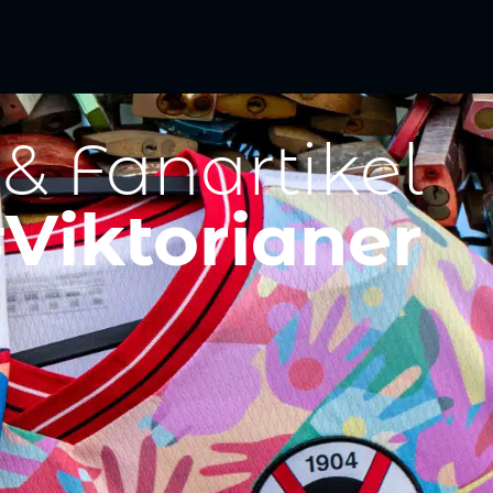
 & Fanartikel
Viktorianer