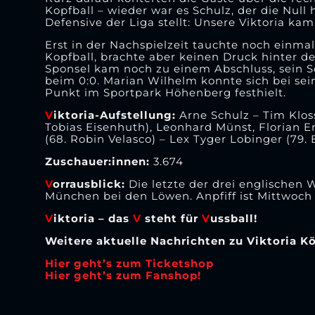
Kopfball – wieder war es Schulz, der die Null 
Defensive der Liga stellt: Unsere Viktoria kam
Erst in der Nachspielzeit tauchte noch einma
Kopfball, brachte aber keinen Druck hinter de
Sponsel kam noch zu einem Abschluss, sein S
beim 0:0. Marian Wilhelm konnte sich bei se
Punkt im Sportpark Höhenberg festhielt.
V
iktoria-Aufstellung:
Arne Schulz – Tim Kloss
Tobias Eisenhuth), Leonhard Münst, Florian En
(68. Robin Velasco) – Lex Tyger Lobinger (79.
Zuschauer:innen:
3.674
V
orrausblick:
Die letzte der drei englischen
München bei den Löwen. Anpfiff ist Mittwoch
V
iktoria – das
V
steht für
V
ussball!
Weitere aktuelle Nachrichten zu Viktoria Kö
Hier geht’s zum Ticketshop
Hier geht’s zum Fanshop!