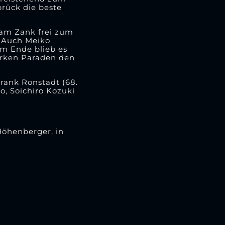
brück die beste
kam Zank frei zum
. Auch Meiko
Am Ende blieb es
arken Paraden den
Frank Ronstadt (68.
o, Soichiro Kozuki
Höhenberger, in