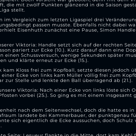
t, die mit zwölf Punkten glänzend in die Saison gesta
ga stellt.
 im Vergleich zum letzten Ligaspiel drei Veränderun
ngsbedingt passen musste. Ebenfalls nicht dabei war
erhielt Eisenhuth zunächst eine Pause, Simon Handle 
serer Viktoria: Handle setzt sich auf der rechten Sei
son pariert zur Ecke (10.). Kurz darauf dann eine Dop
ann einen Schussversuch, wenige Sekunden später muss
n und klärte erneut zur Ecke (15.).
kam Kloss frei zum Kopfball, setzte diesen jedoch übe
iner Ecke von links kam Müller völlig frei zum Kopfb
 zur Stelle und lenkte den Ball überragend ab (21.).
nsere Viktoria: Nach einer Ecke von links löste sich O
osten vorbei (25.). So ging es mit einem insgesamt g
enheit nach dem Seitenwechsel, doch die hatte es in 
trafraum landete bei Kammerbauer, der punktgenau fü
nnte sich eigentlich die Ecke aussuchen, doch Schulz 
.
te Seite: Lesueur flankte in die Mitte, dort kam Kehl