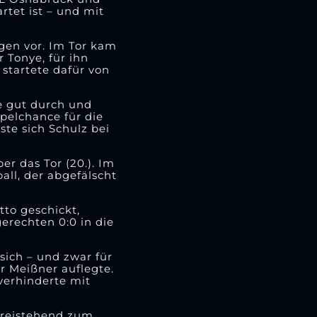
rtet ist – und mit
gen vor. Im Tor kam
 Tonye, für ihn
startete dafür von
te gut durch und
pelchance für die
te sich Schulz bei
r das Tor (20.). Im
all, der abgefälscht
tto geschickt,
erechten 0:0 in die
sich – und zwar für
r Meißner auflegte.
verhinderte mit
 freistehend zum