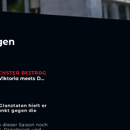
gen
CHSTER BEITRAG
Hempel & Wilhelm an den Pfeilen – Viktoria meets Darts
lanztaten hielt er
unkt gegen die
n dieser Saison noch
VfL Osnabrück und