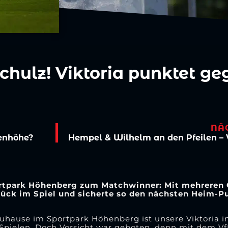
chulz! Viktoria punktet ge
NÄ
genhöhe?
ortpark Höhenberg zum Matchwinner: Mit mehreren G
rück im Spiel und sicherte so den nächsten Heim-P
uhause im Sportpark Höhenberg ist unsere Viktoria i
i Spielen. Doch Vorsicht war geboten, denn mit dem 