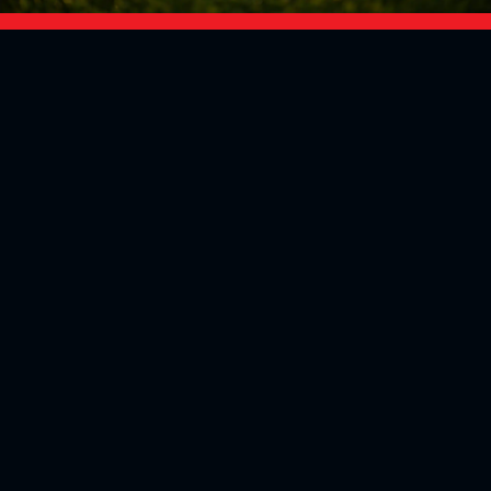
Social Media
Aktuelles
V
iktoria Köln
Teams
NLZ
1904 e.V.
Verein
Stadion
Sportpark
Fans & Mitglieder
Höhenberg
V
ussball­schule
Günter-Kuxdorf-
Weg 1
Tickets kaufen
+49 (0)221 - 572
Fanshop
75 4220
Mitglied werden
+49 (0)221 - 572
Partner
75 425