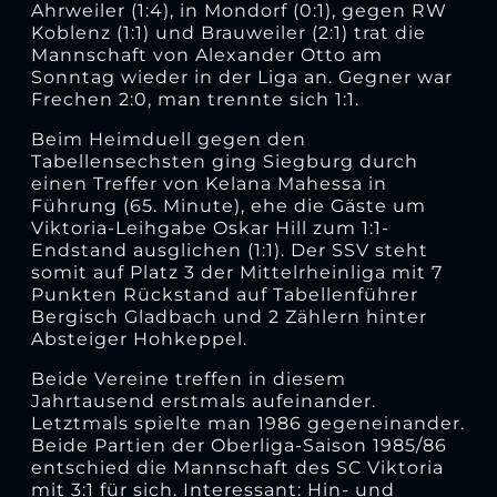
Ahrweiler (1:4), in Mondorf (0:1), gegen RW
Koblenz (1:1) und Brauweiler (2:1) trat die
Mannschaft von Alexander Otto am
Sonntag wieder in der Liga an. Gegner war
Frechen 2:0, man trennte sich 1:1.
Beim Heimduell gegen den
Tabellensechsten ging Siegburg durch
einen Treffer von Kelana Mahessa in
Führung (65. Minute), ehe die Gäste um
Viktoria-Leihgabe Oskar Hill zum 1:1-
Endstand ausglichen (1:1). Der SSV steht
somit auf Platz 3 der Mittelrheinliga mit 7
Punkten Rückstand auf Tabellenführer
Bergisch Gladbach und 2 Zählern hinter
Absteiger Hohkeppel.
Beide Vereine treffen in diesem
Jahrtausend erstmals aufeinander.
Letztmals spielte man 1986 gegeneinander.
Beide Partien der Oberliga-Saison 1985/86
entschied die Mannschaft des SC Viktoria
mit 3:1 für sich. Interessant: Hin- und