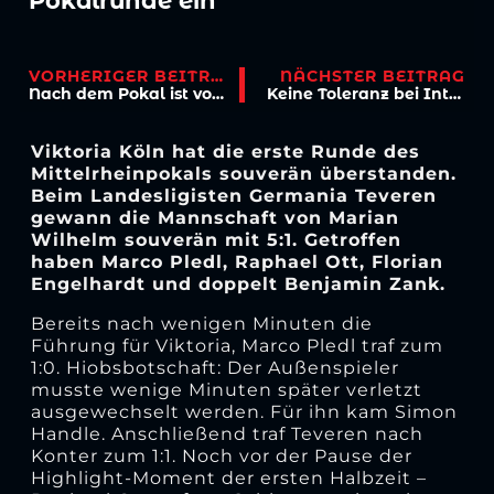
Pokalrunde ein
VORHERIGER BEITRAG
NÄCHSTER BEITRAG
Nach dem Pokal ist vor dem Pokal – Viktoria zu Gast bei Teveren
Keine Toleranz bei Intoleranz – Awareness-Konzept von Viktoria Köln
Viktoria Köln hat die erste Runde des
Mittelrheinpokals souverän überstanden.
Beim Landesligisten Germania Teveren
gewann die Mannschaft von Marian
Wilhelm souverän mit 5:1. Getroffen
haben Marco Pledl, Raphael Ott, Florian
Engelhardt und doppelt Benjamin Zank.
Bereits nach wenigen Minuten die
Führung für Viktoria, Marco Pledl traf zum
1:0. Hiobsbotschaft: Der Außenspieler
musste wenige Minuten später verletzt
ausgewechselt werden. Für ihn kam Simon
Handle. Anschließend traf Teveren nach
Konter zum 1:1. Noch vor der Pause der
Highlight-Moment der ersten Halbzeit –