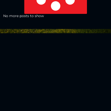
No more posts to show
Zurück zur Übersicht
Social Media
Aktuelles
V
iktoria Köln
Teams
NLZ
1904 e.V.
Verein