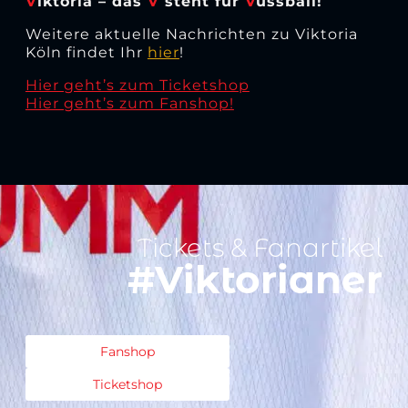
V
iktoria – das
V
steht für
V
ussball!
Weitere aktuelle Nachrichten zu Viktoria
Köln findet Ihr
hier
!
Hier geht’s zum Ticketshop
Hier geht’s zum Fanshop!
Tickets & Fanartikel
#Viktorianer
Fanshop
Ticketshop