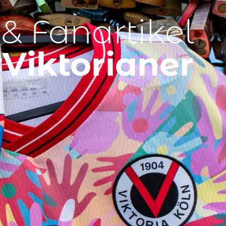
 & Fanartikel
Viktorianer