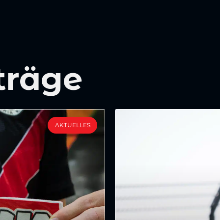
träge
AKTUELLES