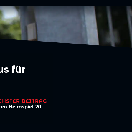
s für
CHSTER BEITRAG
2:1 – Viktoria tütet ersten Sieg im ersten Heimspiel 2024 ein