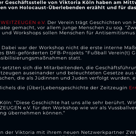
er Geschäftsstelle von Viktoria Köln haben am Mit
n von Holocaust-Überlebenden erzählt und für da
ZWEITZEUGEN e.V.
Der Verein trägt Geschichten von 
gabe gemacht, vor allem junge Menschen zu sog. “Zw
ts und Workshops sollen Menschen für Antisemitismu
n. Dabei war der Workshop nicht die erste interne M
 des BMI-geförderten DFB-Projekts “Fußball Verein(t)
ensibilisierungsmaßnahmen statt.
 setzten sich die Mitarbeitenden, die Geschäftsführu
itzeugen auseinander und beleuchteten Gesetze aus
schen, die als Jüdinnen und Juden verfolgt wurden, 
ichels die (Über)Lebensgeschichte der Zeitzeugin
Er
 Köln: “Diese Geschichte hat uns alle sehr berührt. W
GEN e.V. für den Workshop wie wir als Vussballver
tung übernehmen können.“
on der Viktoria mit ihrem neuen Netzwerkpartner ZW