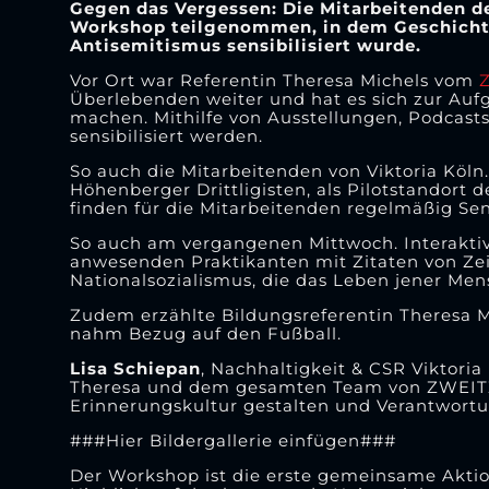
Gegen das Vergessen: Die Mitarbeitenden d
Workshop teilgenommen, in dem Geschichte
Antisemitismus sensibilisiert wurde.
Vor Ort war Referentin Theresa Michels vom
Überlebenden weiter und hat es sich zur Auf
machen. Mithilfe von Ausstellungen, Podcas
sensibilisiert werden.
So auch die Mitarbeitenden von Viktoria Köl
Höhenberger Drittligisten, als Pilotstandort
finden für die Mitarbeitenden regelmäßig S
So auch am vergangenen Mittwoch. Interaktiv
anwesenden Praktikanten mit Zitaten von Ze
Nationalsozialismus, die das Leben jener Men
Zudem erzählte Bildungsreferentin Theresa M
nahm Bezug auf den Fußball.
Lisa Schiepan
, Nachhaltigkeit & CSR Viktoria
Theresa und dem gesamten Team von ZWEITZEU
Erinnerungskultur gestalten und Verantwor
###Hier Bildergallerie einfügen###
Der Workshop ist die erste gemeinsame Akti