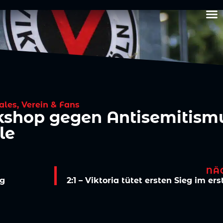
iales
,
Verein & Fans
hop gegen Antisemitismu
le
NÄ
eg