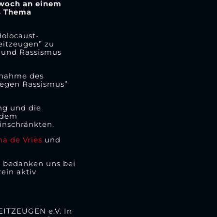
twoch an einem
s Thema
Holocaust-
eitzeugen” zu
s und Rassismus
aßnahme des
 Gegen Rassismus”
ng und die
 dem
einschränkten.
na de Vries
und
ir bedanken uns bei
ein aktiv
EITZEUGEN e.V. In