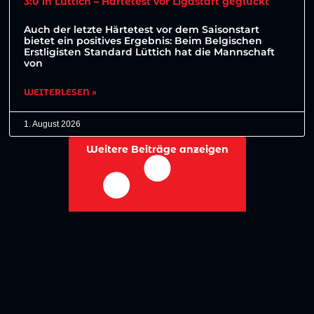
3:0 in Lüttich – Härtetest vor Ligastart geglückt
Auch der letzte Härtetest vor dem Saisonstart
bietet ein positives Ergebnis: Beim Belgischen
Erstligisten Standard Lüttich hat die Mannschaft
von
WEITERLESEN »
1. August 2026
Weitere Beiträge anzeigen
No more posts to show