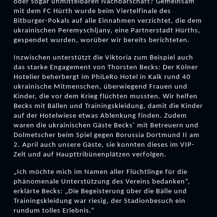
oder sogar unmittelbaren Nachbarschaft? Gemeinsam
mit dem FC Hürth wurde beim Viertelfinale des
Bitburger-Pokals auf alle Einnahmen verzichtet, die dem
ukrainischen Peremyschljany, eine Partnerstadt Hürths,
gespendet wurden, worüber wir bereits berichteten.
Inzwischen unterstützt die Viktoria zum Beispiel auch
das starke Engagement von Thorsten Becks: Der Kölner
Hotelier beherbergt im PhiLeRo Hotel in Kalk rund 40
ukrainische Mitmenschen, überwiegend Frauen und
Kinder, die vor dem Krieg flüchten mussten. Wir helfen
Becks mit Bällen und Trainingskleidung, damit die Kinder
auf der Hotelwiese etwas Ablenkung finden. Zudem
waren die ukrainischen Gäste Becks‘ mit Betreuern und
Dolmetscher beim Spiel gegen Borussia Dortmund II am
2. April auch unsere Gäste, sie konnten dieses im VIP-
Zelt und auf Haupttribünenplätzen verfolgen.
„Ich möchte mich im Namen aller Flüchtlinge für die
phänomenale Unterstützung des Vereins bedanken“,
erklärte Becks: „Die Begeisterung über die Bälle und
Trainingskleidung war riesig, der Stadionbesuch ein
rundum tolles Erlebnis.“