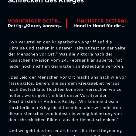
Schrecken des Krieges
VORHERIGER BEITRAG
NÄCHSTER BEITRAG
Rettig: „Klarer, konsequenter, schärfer und vor allen Dingen zeitnäher reagieren.“
Hand in Hand für die Zukunft: NetCologne spendet mithilfe von Viktoria Köln Tablets
„Wir verurteilen den kriegerischen Angriff auf die
Ukraine und stehen in unserer Haltung fest an der Seite
der Menschen vor Ort.“ Was die Viktoria nach der
russischen Invasion vom 24. Februar klar äußerte, hat
leider noch nicht im Geringsten an Bedeutung verloren.
„Das Leid der Menschen vor Ort macht uns nach wie vor
fassungslos. Denen, die aus dem Kriegsgebiet heraus
nach Deutschland flüchten konnten, versuchen wir zu
helfen, wo es geht“, erklärt unser Vorsitzender
Geschäftsführer Andreas Rettig. „Wir können diesen
fürchterlichen Krieg nicht beenden, aber wir möchten
diesen Menschen zumindest ein wenig Ablenkung von
den schrecklichen Bildern aus der Heimat schenken.“
Und wo geht das besser als in der direkten Umgebung