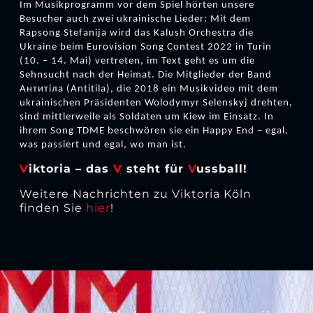
Im Musikprogramm vor dem Spiel hörten unsere
Besucher auch zwei ukrainische Lieder: Mit dem
Rapsong Stefanija wird das Kalush Orchestra die
Ukraine beim Eurovision Song Contest 2022 in Turin
(10. – 14. Mai) vertreten, im Text geht es um die
Sehnsucht nach der Heimat. Die Mitglieder der Band
Антитіла (Antitila), die 2018 ein Musikvideo mit dem
ukrainischen Präsidenten Wolodymyr Selenskyj drehten,
sind mittlerweile als Soldaten um Kiew im Einsatz. In
ihrem Song TDME beschwören sie ein Happy End – egal,
was passiert und egal, wo man ist.
V
iktoria – das
V
steht für
V
ussball!
Weitere Nachrichten zu Viktoria Köln
finden Sie
hier
!