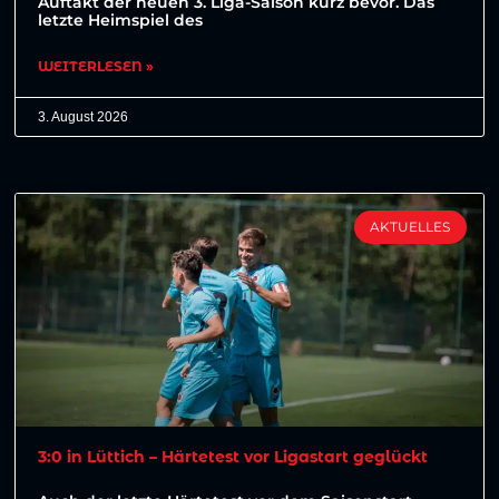
Auftakt der neuen 3. Liga-Saison kurz bevor. Das
letzte Heimspiel des
WEITERLESEN »
3. August 2026
AKTUELLES
3:0 in Lüttich – Härtetest vor Ligastart geglückt