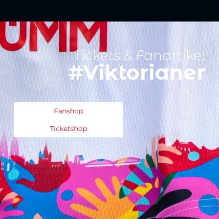
Tickets & Fanartikel
#Viktorianer
Fanshop
Ticketshop