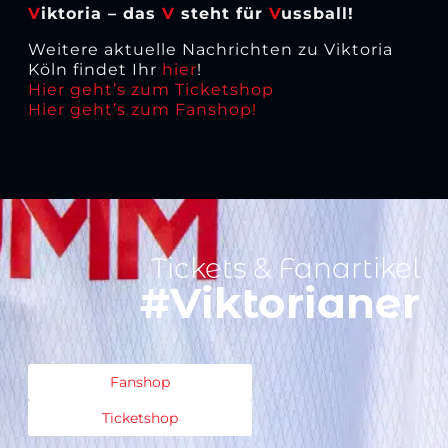
V
iktoria – das
V
steht für
V
ussball!
Weitere aktuelle Nachrichten zu Viktoria
Köln findet Ihr
hier
!
Hier geht’s zum Ticketshop
Hier geht’s zum Fanshop!
Tickets & Fanartikel
#Viktorianer
Fanshop
Ticketshop