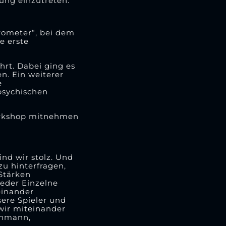
ung einzutreten.
rometer“, bei dem
e erste
rt. Dabei ging es
n. Ein weiterer
e
psychischen
orkshop mitnehmen
ind wir stolz. Und
zu hinterfragen,
Stärken
jeder Einzelne
einander
ere Spieler und
wir miteinander
ohmann,