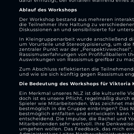
dafür ermutigt, bei Vorfällen während eines 
Ablauf des Workshops
Der Workshop bestand aus mehreren interakt
die Teilnehmer ihre Haltung zu verschiedene
Diskussionen an und sensibilisierte für unter
In Kleingruppenarbeit wurde anschließend d
um Vorurteile und Stereotypisierung, um die 
zentraler Punkt war der „Perspektivwechsel“,
Rassismuserfahrungen von Profifußballern th
Auswirkungen von Rassismus greifbar zu ma
Zum Abschluss reflektierten die Teilnehme
und wie sie sich künftig gegen Rassismus en
Die Bedeutung des Workshops für Viktoria 
Ein Merkmal unseres NLZ ist die kulturelle Vie
doch ist es unsere Pflicht, regelmäßig durch
Spieler wie Mitarbeitenden. Was zeichnet me
bestmöglich in die Gruppe einbringen? Das Na
bestmöglich entfalten und entwickeln kann. H
entscheidend. Die Impulse, die Rachel und Y
Mitarbeitenden sehr wertvoll. Ihre Denkweis
umgehen wollen. Das Feedback, das mich erre
Administrativer Leiter Nachwuchsleistungsz