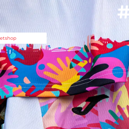
#
ketshop