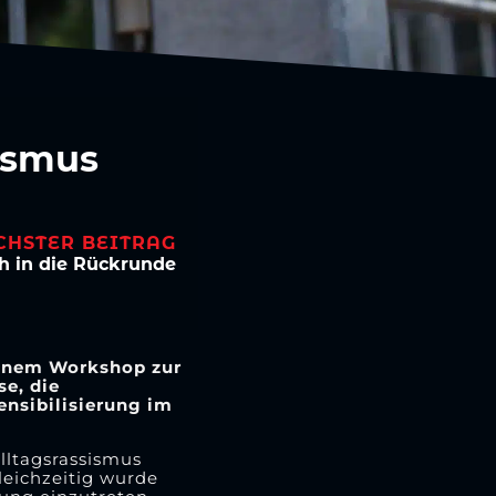
ismus
CHSTER BEITRAG
ich in die Rückrunde
inem Workshop zur
e, die
ensibilisierung im
lltagsrassismus
leichzeitig wurde