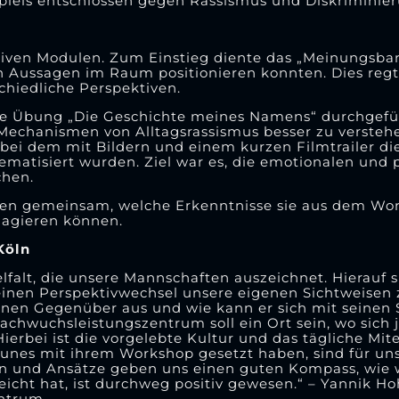
Spiels entschlossen gegen Rassismus und Diskriminier
iven Modulen. Zum Einstieg diente das „Meinungsba
n Aussagen im Raum positionieren konnten. Dies regt
schiedliche Perspektiven.
ie Übung „Die Geschichte meines Namens“ durchgefüh
Mechanismen von Alltagsrassismus besser zu verstehe
 bei dem mit Bildern und einem kurzen Filmtrailer di
ematisiert wurden. Ziel war es, die emotionalen und 
chen.
nden gemeinsam, welche Erkenntnisse sie aus dem W
gagieren können.
Köln
lfalt, die unsere Mannschaften auszeichnet. Hierauf s
 einen Perspektivwechsel unsere eigenen Sichtweisen 
inen Gegenüber aus und wie kann er sich mit seinen 
chwuchsleistungszentrum soll ein Ort sein, wo sich 
ierbei ist die vorgelebte Kultur und das tägliche Mit
ounes mit ihrem Workshop gesetzt haben, sind für uns
en und Ansätze geben uns einen guten Kompass, wie 
icht hat, ist durchweg positiv gewesen.“ – Yannik H
entrum