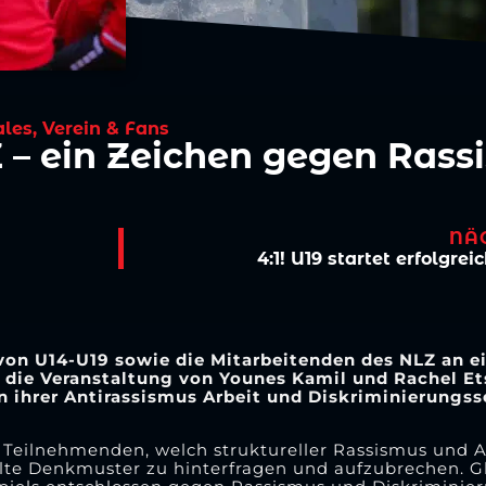
ales
,
Verein & Fans
 – ein Zeichen gegen Rass
NÄ
4:1! U19 startet erfolgre
n U14-U19 sowie die Mitarbeitenden des NLZ an e
die Veranstaltung von Younes Kamil und Rachel Ets
 ihrer Antirassismus Arbeit und Diskriminierungss
 Teilnehmenden, welch struktureller Rassismus und A
 alte Denkmuster zu hinterfragen und aufzubrechen. G