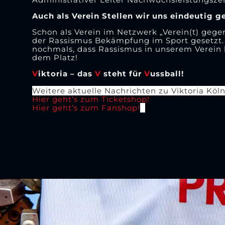
Auch als Verein Stellen wir uns eindeutig 
Schon als Verein im Netzwerk „Verein(t) gege
der Rassismus Bekämpfung im Sport gesetzt
nochmals, dass Rassismus in unserem Verein 
dem Platz!
V
iktoria – das
V
steht für
V
ussball!
Weitere aktuelle Nachrichten zu Viktoria Köln
Hier geht’s zum Ticketshop!
Hier geht’s zum Fanshop!