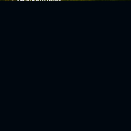
Zurück zur Übersicht
Social Media
Aktuelles
V
iktoria Köln
Teams
NLZ
1904 e.V.
Verein
Stadion
Sportpark
Fans & Mitglieder
Höhenberg
V
ussball­schule
Günter-Kuxdorf-
Weg 1
Tickets kaufen
+49 (0)221 - 572
Fanshop
75 4220
Mitglied werden