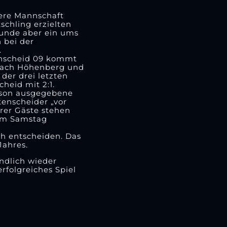
sere Mannschaft
schling erzielten
eunde aber ein ums
 bei der
.
tenscheid 09 kommt
z nach Höhenberg und
der drei letzten
heid mit 2:1.
aison ausgegebene
tenscheider „vor
erer Gäste stehen
 am Samstag
ch entscheiden. Das
Jahres.
ndlich wieder
rfolgreiches Spiel