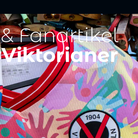
 & Fanartikel
Viktorianer