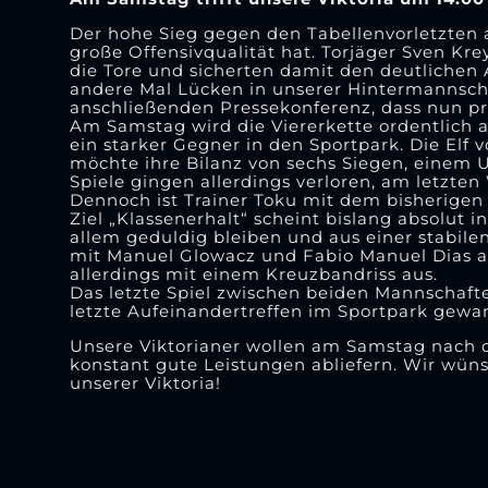
Der hohe Sieg gegen den Tabellenvorletzten 
große Offensivqualität hat. Torjäger Sven Kr
die Tore und sicherten damit den deutlichen 
andere Mal Lücken in unserer Hintermannscha
anschließenden Pressekonferenz, dass nun pri
Am Samstag wird die Viererkette ordentlich 
ein starker Gegner in den Sportpark. Die Elf 
möchte ihre Bilanz von sechs Siegen, einem U
Spiele gingen allerdings verloren, am letzt
Dennoch ist Trainer Toku mit dem bisherigen 
Ziel „Klassenerhalt“ scheint bislang absolut 
allem geduldig bleiben und aus einer stabile
mit Manuel Glowacz und Fabio Manuel Dias au
allerdings mit einem Kreuzbandriss aus.
Das letzte Spiel zwischen beiden Mannschafte
letzte Aufeinandertreffen im Sportpark gewan
Unsere Viktorianer wollen am Samstag nach 
konstant gute Leistungen abliefern. Wir wüns
unserer Viktoria!