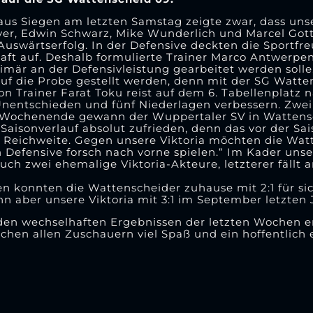
aus Siegen am letzten Samstag zeigte zwar, dass un
eyer, Edwin Schwarz, Mike Wunderlich und Marcel Gott
Auswärtserfolg. In der Defensive deckten die Sportfr
ft auf. Deshalb formulierte Trainer Marco Antwerpen
mär an der Defensivleistung gearbeitet werden solle
auf die Probe gestellt werden, denn mit der SG Wat
von Trainer Farat Toku reist auf dem 6. Tabellenplat
nentschieden und fünf Niederlagen verbessern. Zwei 
en Wochenende gewann der Wuppertaler SV in Wattensc
Saisonverlauf absolut zufrieden, denn das vor der S
in Reichweite. Gegen unsere Viktoria möchten die Wat
n Defensive forsch nach vorne spielen.“ Im Kader uns
ch zwei ehemalige Viktoria-Akteure, letzterer fällt
n konnten die Wattenscheider zuhause mit 2:1 für si
n aber unsere Viktoria mit 3:1 im September letzten 
den wechselhaften Ergebnissen der letzten Wochen e
chen allen Zuschauern viel Spaß und ein hoffentlich e