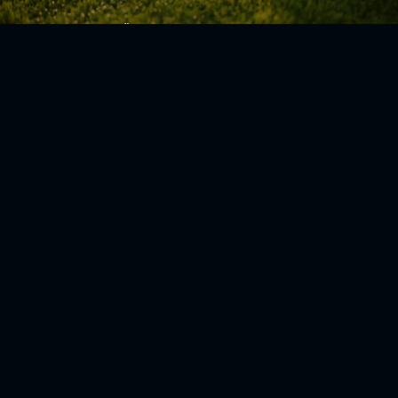
Zurück zur Übersicht
Social Media
Aktuelles
V
iktoria Köln
Teams
NLZ
1904 e.V.
Verein
Stadion
Sportpark
Fans & Mitglieder
Höhenberg
V
ussball­schule
Günter-Kuxdorf-
Weg 1
Tickets kaufen
+49 (0)221 - 572
Fanshop