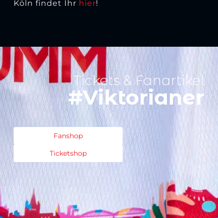
Köln findet Ihr
hier
!
Tickets & Fanartikel
#Viktorianer
Fanshop
Ticketshop