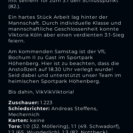
mit seinem Tor zum 3:1 den Schlusspunkt
(82.).
Ein hartes Stück Arbeit lag hinter der
Mannschaft. Durch individuelle Klasse und
mannschaftliche Geschlossenheit konnte
Viktoria Köln aber einen verdienten 3:1-Sieg
feiern.
Am kommenden Samstag ist der VfL
Bochum II zu Gast im Sportpark
Höhenberg. Hier ist zu beachten, dass die
Anstoßzeit auf 18.30 Uhr verlegt wurde!
Seid dabei und unterstützt unser Team im
heimischen Sportpark Höhenberg.
Bis dahin, VikVikViktoria!
Zuschauer:
1.223
Schiedsrichter:
Andreas Steffens,
Mechernich
Karten:
keine
Tore:
1:0 (32. Möllering), 1:1 (49. Schwadorf),
1:2 (65. Wunderlich), 1:3 (82. Nottbeck)