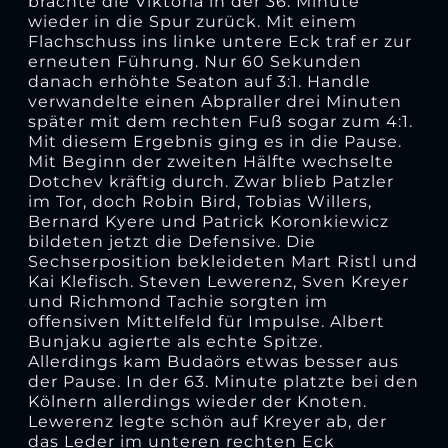
brachte die Viktoria in der 36. Minute
wieder in die Spur zurück. Mit einem
Flachschuss ins linke untere Eck traf er zur
erneuten Führung. Nur 60 Sekunden
danach erhöhte Seaton auf 3:1. Handle
verwandelte einen Abpraller drei Minuten
später mit dem rechten Fuß sogar zum 4:1.
Mit diesem Ergebnis ging es in die Pause.
Mit Beginn der zweiten Hälfte wechselte
Dotchev kräftig durch. Zwar blieb Patzler
im Tor, doch Robin Bird, Tobias Willers,
Bernard Kyere und Patrick Koronkiewicz
bildeten jetzt die Defensive. Die
Sechserposition bekleideten Mart Ristl und
Kai Klefisch. Steven Lewerenz, Sven Kreyer
und Richmond Tachie sorgten im
offensiven Mittelfeld für Impulse. Albert
Bunjaku agierte als echte Spitze.
Allerdings kam Budaörs etwas besser aus
der Pause. In der 63. Minute platzte bei den
Kölnern allerdings wieder der Knoten.
Lewerenz legte schön auf Kreyer ab, der
das Leder im unteren rechten Eck