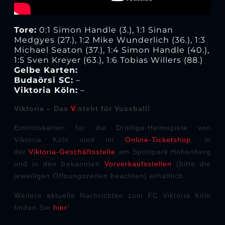
Tore:
0:1 Simon Handle (3.), 1:1 Sinan
Medgyes (27.), 1:2 Mike Wunderlich (36.), 1:3
Michael Seaton (37.), 1:4 Simon Handle (40.),
1:5 Sven Kreyer (63.), 1:6 Tobias Willers (88.)
Gelbe Karten:
Budaörsi SC:
–
Viktoria Köln:
–
Viktoria – Das
V
st
eht für Vussball!
Eintrittskarten für die Drittliga-Heimspiele von
Viktoria Köln sind im
Online-Ticketshop
, in
der
Viktoria-Geschäftsstelle
am Sportpark Höhenberg
und in den bekannten
Vorverkaufsstellen
(bitte die
jeweiligen Öffnungszeiten beachten) erhältlich.
Weitere aktuelle Nachrichten zum FC Viktoria Köln
finden Sie
hier
!