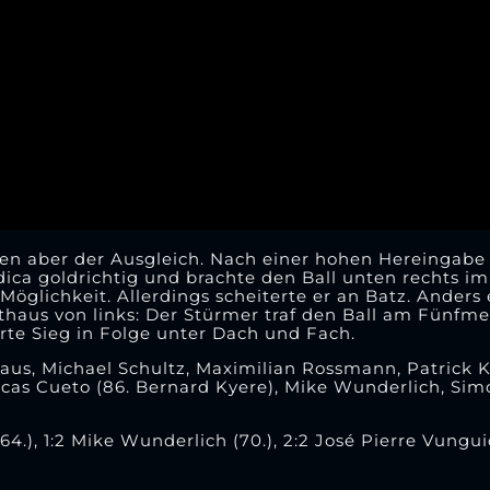
en aber der Ausgleich. Nach einer hohen Hereingabe 
ica goldrichtig und brachte den Ball unten rechts im 
öglichkeit. Allerdings scheiterte er an Batz. Anders 
thaus von links: Der Stürmer traf den Ball am Fünfme
ierte Sieg in Folge unter Dach und Fach.
aus, Michael Schultz, Maximilian Rossmann, Patrick 
 Lucas Cueto (86. Bernard Kyere), Mike Wunderlich, Sim
(64.), 1:2 Mike Wunderlich (70.), 2:2 José Pierre Vunguid