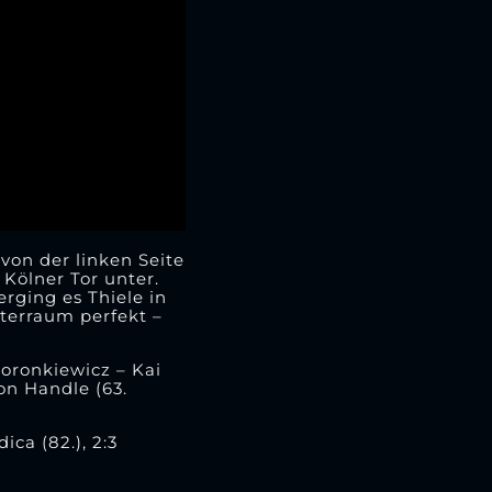
von der linken Seite
Kölner Tor unter.
erging es Thiele in
terraum perfekt –
Koronkiewicz – Kai
on Handle (63.
ica (82.), 2:3