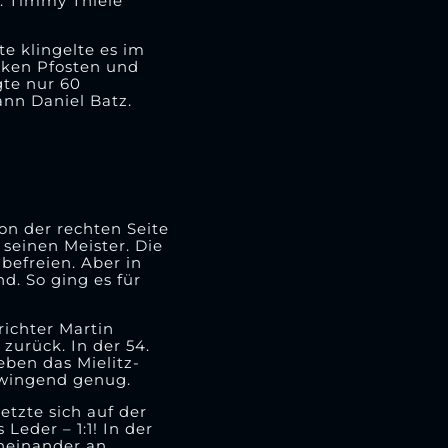
d. Timmy Thiele
e klingelte es im
inken Pfosten und
gte nur 60
nn Daniel Batz.
on der rechten Seite
 seinen Meister. Die
befreien. Aber in
d. So ging es für
richter Martin
zurück. In der 54.
eben das Mielitz-
 zwingend genug.
tzte sich auf der
Leder – 1:1! In der
cheinander an