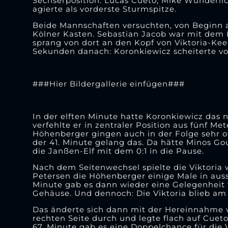
Sechserposition. Lucas Cueto, Mike Wunderlic
agierte als vorderste Sturmspitze.
Beide Mannschaften versuchten, von Beginn a
Kölner Kasten. Sebastian Jacob war mit dem K
sprang von dort an den Kopf von Viktoria-Keep
Sekunden danach: Koronkiewicz scheiterte vo
###Hier Bildergallerie einfügen###
In der elften Minute hatte Koronkiewicz das 
verfehlte er in zentraler Position aus fünf Me
Höhenberger gingen auch in der Folge sehr of
der 41. Minute gelang das. Da hätte Minos Gou
die Janßen-Elf mit dem 0:1 in die Pause.
Nach dem Seitenwechsel spielte die Viktoria we
Petersen die Höhenberger einige Male in auss
Minute gab es dann wieder eine Gelegenheit f
Gehäuse. Und dennoch: Die Viktoria blieb am 
Das änderte sich dann mit der Hereinnahme v
rechten Seite durch und legte flach auf Cueto 
67. Minute gab es eine Doppelchance für die 