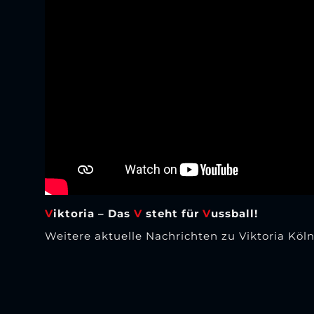
V
iktoria – Das
V
steht für
V
ussball!
Weitere aktuelle Nachrichten zu Viktoria Köl