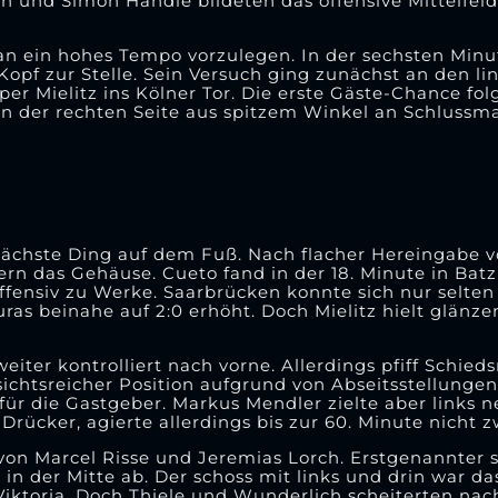
h und Simon Handle bildeten das offensive Mittelfel
n ein hohes Tempo vorzulegen. In der sechsten Minut
opf zur Stelle. Sein Versuch ging zunächst an den l
er Mielitz ins Kölner Tor. Die erste Gäste-Chance fol
n der rechten Seite aus spitzem Winkel an Schlussma
nächste Ding auf dem Fuß. Nach flacher Hereingabe v
tern das Gehäuse. Cueto fand in der 18. Minute in Batz
fensiv zu Werke. Saarbrücken konnte sich nur selten 
ras beinahe auf 2:0 erhöht. Doch Mielitz hielt glänzen
iter kontrolliert nach vorne. Allerdings pfiff Schieds
ichtsreicher Position aufgrund von Abseitsstellungen 
ür die Gastgeber. Markus Mendler zielte aber links n
Drücker, agierte allerdings bis zur 60. Minute nicht
on Marcel Risse und Jeremias Lorch. Erstgenannter se
in der Mitte ab. Der schoss mit links und drin war das 
Viktoria. Doch Thiele und Wunderlich scheiterten na