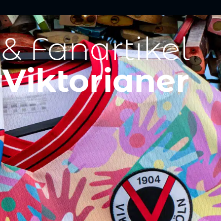
 & Fanartikel
Viktorianer