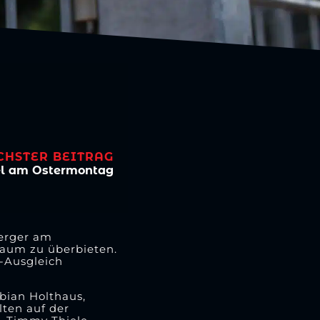
CHSTER BEITRAG
iel am Ostermontag
berger am
kaum zu überbieten.
-Ausgleich
abian Holthaus,
lten auf der