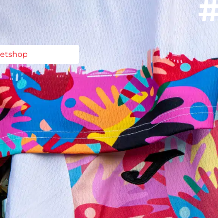
#
ketshop