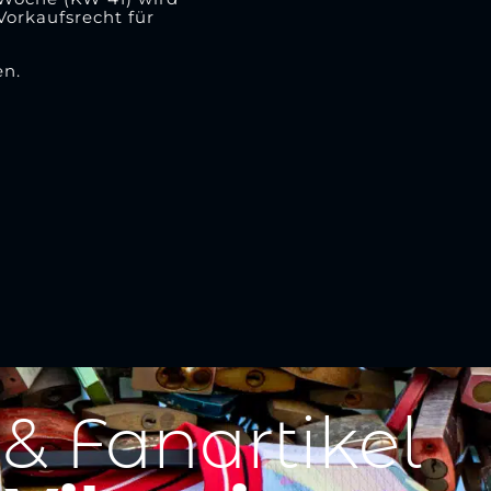
Vorkaufsrecht für
en.
 & Fanartikel