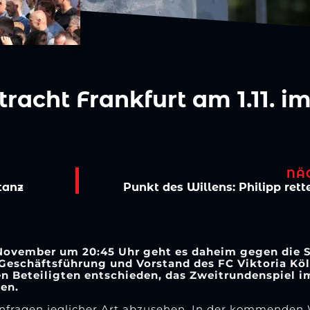
racht Frankfurt am 1.11. i
NÄ
tanz
Punkt des Willens: Philipp rett
November um 20:45 Uhr geht es daheim gegen die SG
 Geschäftsführung und Vorstand des FC Viktoria Köl
en Beteiligten entschieden, das Zweitrundenspiel 
en.
tanfragen jeglicher Art abzusehen. In der kommenden