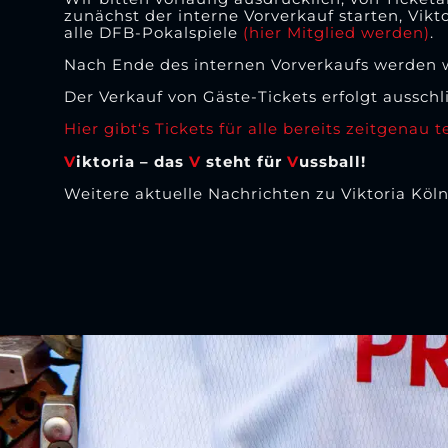
zunächst der interne Vorverkauf starten, Vikt
alle DFB-Pokalspiele
(hier Mitglied werden)
.
Nach Ende des internen Vorverkaufs werden w
Der Verkauf von Gäste-Tickets erfolgt ausschli
Hier gibt‘s Tickets für alle bereits zeitgenau 
V
iktoria – das
V
steht für
V
ussball!
Weitere aktuelle Nachrichten zu Viktoria Köln