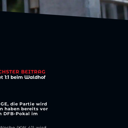
m
CHSTER BEITRAG
et 1:1 beim Waldhof
E, die Partie wird
n haben bereits vor
im DFB-Pokal im
 Woche (KW 41) wird