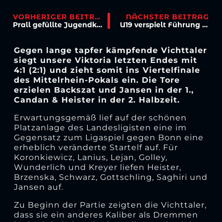
VORHERIGER BEITRAG
NÄCHSTER BEITRAG
Prall gefüllte Jugendkasse durch Halbzeit-Spiel von Betten Sauer
U19 verspielt Führung und verliert
Gegen lange tapfer kämpfende Vichttaler
siegt unsere Viktoria letzten Endes mit
4:1 (2:1) und zieht somit ins Viertelfinale
des Mittelrhein-Pokals ein. Die Tore
erzielen Backszat und Jansen in der 1.,
Candan & Heister in der 2. Halbzeit.
Erwartungsgemäß lief auf der schönen
Platzanlage des Landesligisten eine im
Gegensatz zum Ligaspiel gegen Bonn eine
erheblich veränderte Startelf auf. Für
Koronkiewicz, Lanius, Lejan, Golley,
Wunderlich und Kreyer liefen Heister,
Brzenska, Schwarz, Gottschling, Saghiri und
Jansen auf.
Zu Beginn der Partie zeigten die Vichttaler,
dass sie ein anderes Kaliber als Dremmen