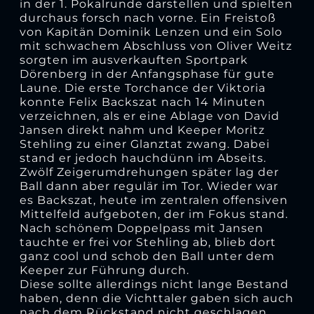
in der 1. Pokalrunde darstellen und spielten
durchaus forsch nach vorne. Ein Freistoß
von Kapitän Dominik Lenzen und ein Solo
mit schwachem Abschluss von Oliver Weitz
sorgten im ausverkauften Sportpark
Dörenberg in der Anfangsphase für gute
Laune. Die erste Torchance der Viktoria
konnte Felix Backszat nach 14 Minuten
verzeichnen, als er eine Ablage von David
Jansen direkt nahm und Keeper Moritz
Stehling zu einer Glanztat zwang. Dabei
stand er jedoch hauchdünn im Abseits.
Zwölf Zeigerumdrehungen später lag der
Ball dann aber regulär im Tor. Wieder war
es Backszat, heute im zentralen offensiven
Mittelfeld aufgeboten, der im Fokus stand.
Nach schönem Doppelpass mit Jansen
tauchte er frei vor Stehling ab, blieb dort
ganz cool und schob den Ball unter dem
Keeper zur Führung durch.
Diese sollte allerdings nicht lange Bestand
haben, denn die Vichttaler gaben sich auch
nach dem Rückstand nicht geschlagen.