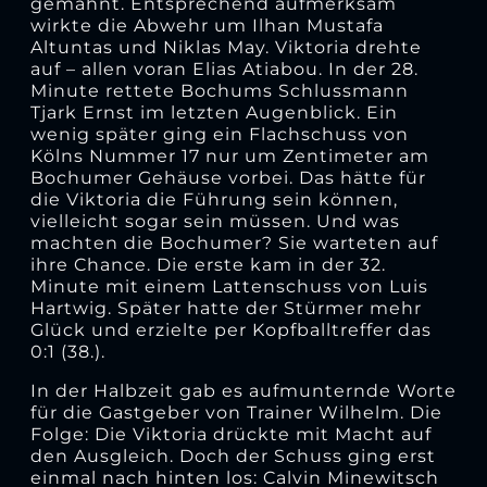
gemahnt. Entsprechend aufmerksam
wirkte die Abwehr um Ilhan Mustafa
Altuntas und Niklas May. Viktoria drehte
auf – allen voran Elias Atiabou. In der 28.
Minute rettete Bochums Schlussmann
Tjark Ernst im letzten Augenblick. Ein
wenig später ging ein Flachschuss von
Kölns Nummer 17 nur um Zentimeter am
Bochumer Gehäuse vorbei. Das hätte für
die Viktoria die Führung sein können,
vielleicht sogar sein müssen. Und was
machten die Bochumer? Sie warteten auf
ihre Chance. Die erste kam in der 32.
Minute mit einem Lattenschuss von Luis
Hartwig. Später hatte der Stürmer mehr
Glück und erzielte per Kopfballtreffer das
0:1 (38.).
In der Halbzeit gab es aufmunternde Worte
für die Gastgeber von Trainer Wilhelm. Die
Folge: Die Viktoria drückte mit Macht auf
den Ausgleich. Doch der Schuss ging erst
einmal nach hinten los: Calvin Minewitsch