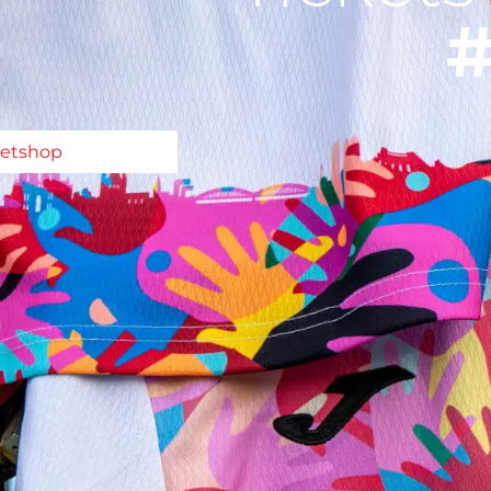
#
ketshop