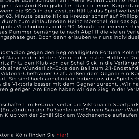
as Leder über Schlussmann René Vollath zum 1:0. Nu
gegen Ransford Königsdörffer, der mit einer Körpert
ch wenn die SGD in der zweiten Hälfte das Spiel weites
er 63. Minute passte Niklas Kreuzer scharf auf Philipp
t durch zum einlaufenden Heinz Mörschel, der das Spi
agiotis Vlachodimos in der 90. Minute mit einem seh
eas Pummer bemängelte nach Abpfiff die vielen Verle
angsphase gut. Doch dann erlauben wir uns individue
üdstadion gegen den Regionalligisten Fortuna Köln 
l Najar in der letzten Minute der ersten Hälfte in Rü
itz Fritz den Klub von der Schäl Sick in die Verlänger
ach einer Wunderlich-Ecke den Ball zum 2:1-Endstand
ach Viktoria-Cheftrainer Olaf Janßen dem Gegner ein K
fert. Sie sind hoch angelaufen, haben uns das Spiel 
 die Viktoria besser mit dem Gegner zurecht. „Wir ha
ren gieriger. Am Ende haben wir den Sieg in der Ver
schaften im Februar verlor die Viktoria im Sportpar
ic (Entzündung der Fußsohle) und Sercan Sararer (Wa
en Klub von der Schäl Sick am Wochenende auflaufen
ktoria Köln finden Sie
hier
!