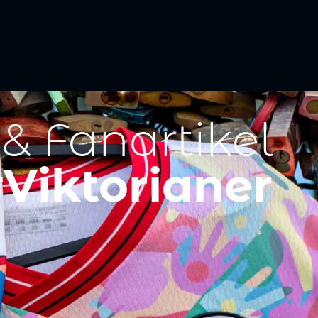
 & Fanartikel
Viktorianer