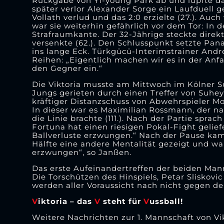
Rückgabe von Yi-young Park ab und lupfte d
später verlor Alexander Sorge ein Laufduell 
Vollath verlud und das 2:0 erzielte (27.). Au
war sie weiterhin gefährlich vor dem Tor: In d
Strafraumkante. Der 32-Jährige steckte direk
versenkte (62.). Den Schlusspunkt setzte Pan
ins lange Eck. Türkgücü-Interimstrainer Andr
Reihen: „Eigentlich machen wir es in der Anf
den Gegner ein.“
Die Viktoria musste am Mittwoch im Kölner S
Jungs gerieten durch einen Treffer von Suheye
kräftiger Distanzschuss von Abwehrspieler Mor
In dieser war es Maximilian Rossmann, der n
die Linie brachte (111.). Nach der Partie spr
Fortuna hat einen riesigen Pokal-Fight gelie
Ballverluste erzwungen.“ Nach der Pause kam
Hälfte eine andere Mentalität gezeigt und wa
erzwungen“, so Janßen.
Das erste Aufeinandertreffen der beiden Mann
Die Torschützen des Hinspiels, Petar Sliskov
werden aller Voraussicht nach nicht gegen d
V
iktoria – das
V
steht für
V
ussball!
Weitere Nachrichten zur 1. Mannschaft von Vi