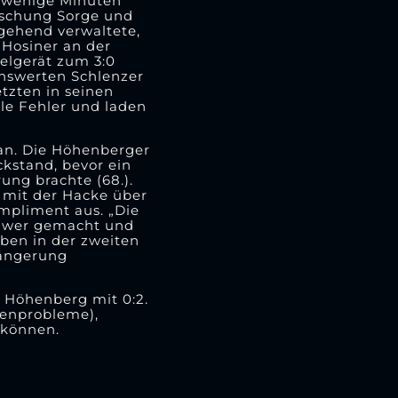
r wenige Minuten
äuschung Sorge und
tgehend verwaltete,
 Hosiner an der
elgerät zum 3:0
enswerten Schlenzer
tzten in seinen
lle Fehler und laden
ran. Die Höhenberger
ckstand, bevor ein
ung brachte (68.).
 mit der Hacke über
ompliment aus. „Die
schwer gemacht und
ben in der zweiten
längerung
k Höhenberg mit 0:2.
denprobleme),
 können.