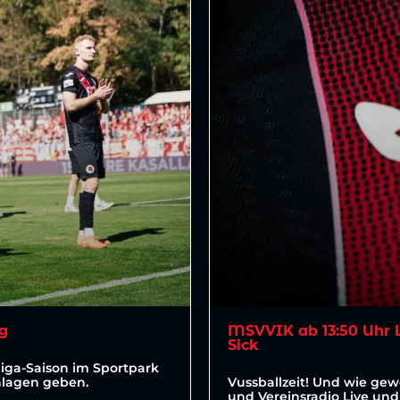
rg
MSVVIK ab 13:50 Uhr L
Sick
liga-Saison im Sportpark
hlagen geben.
Vussballzeit! Und wie gewo
und Vereinsradio Live und