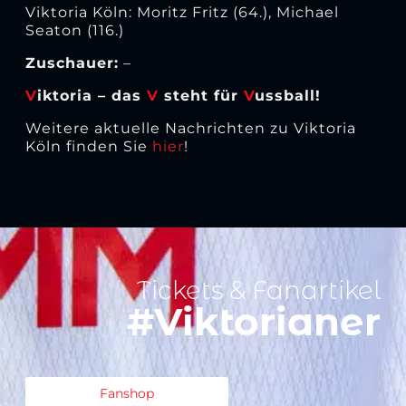
Viktoria Köln: Moritz Fritz (64.), Michael
Seaton (116.)
Zuschauer:
–
V
iktoria – das
V
steht für
V
ussball!
Weitere aktuelle Nachrichten zu Viktoria
Köln finden Sie
hier
!
Tickets & Fanartikel
#Viktorianer
Fanshop