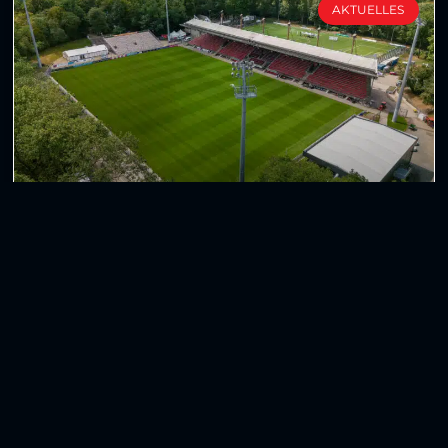
AKTUELLES
Gemeinsames Statement der Clubs der 3. Liga
Die 3. Liga hat sich in den vergangenen Jahren zu
einem herausragenden Erfolgsmodell im
deutschen Profifußball entwickelt. Sie genießt
national
WEITERLESEN »
30. Juli 2026
Weitere Beiträge anzeigen