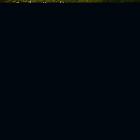
Zurück zur Übersicht
Social Media
Aktuelles
V
iktoria Köln
Teams
NLZ
1904 e.V.
Verein
Stadion
Sportpark
Fans & Mitglieder
Höhenberg
V
ussball­schule
Günter-Kuxdorf-
Weg 1
Tickets kaufen
+49 (0)221 - 572
Fanshop
75 4220