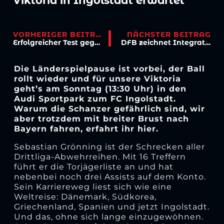
Viktoria in Ingolstadt erwartet
VORHERIGER BEITRAG
NÄCHSTER BEITRAG
Erfolgreicher Test gegen Düsseldorfs U23
DFB zeichnet Integrationsprojekt „berufsfit4all“ aus
Die Länderspielpause ist vorbei, der Ball
rollt wieder und für unsere Viktoria
geht’s am Sonntag (13:30 Uhr) in den
Audi Sportpark zum FC Ingolstadt.
Warum die Schanzer gefährlich sind, wir
aber trotzdem mit breiter Brust nach
Bayern fahren, erfahrt ihr hier.
Sebastian Grönning ist der Schrecken aller
Drittliga-Abwehrreihen. Mit 16 Treffern
führt er die Torjägerliste an und hat
nebenbei noch drei Assists auf dem Konto.
Sein Karriereweg liest sich wie eine
Weltreise: Dänemark, Südkorea,
Griechenland, Spanien und jetzt Ingolstadt.
Und das, ohne sich lange einzugewöhnen.