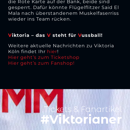
die Rote Karte auf der Bank, beide sind
gesperrt. Dafür könnte Flügelflitzer Said El
Mala nach überstandenem Muskelfaserriss
wieder ins Team rücken.
V
iktoria – das
V
steht für
V
ussball!
Weitere aktuelle Nachrichten zu Viktoria
Köln findet Ihr
hier
!
Hier geht’s zum Ticketshop
Hier geht’s zum Fanshop!
Tickets & Fanartikel
#Viktorianer