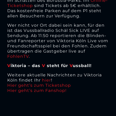
im Schatten des Borussia-Parks. Im
Online-
Ticketshop
sind Tickets ab 5€ erhältlich.
Das kostenfreie Parken auf dem P1 steht
allen Besuchern zur Verfügung.
Wer nicht vor Ort dabei sein kann, für den
ist das Vussballradio Schäl Sick LIVE auf
Sendung. Ab 11:50 reportieren die Blinden-
und Fanreporter von Viktoria Köln Live vom
Freundschaftsspiel bei den Fohlen. Zudem
übertragen die Gastgeber live auf
FohlenTV
.
V
iktoria – das
V
steht für
V
ussball!
Weitere aktuelle Nachrichten zu Viktoria
Köln findet Ihr
hier
!
Hier geht’s zum Ticketshop
Hier geht’s zum Fanshop!