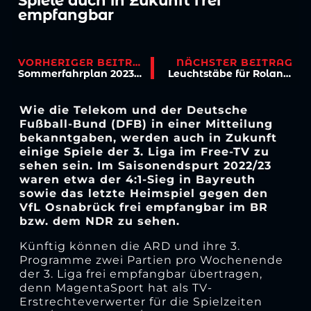
Spiele auch in Zukunft frei
empfangbar
VORHERIGER BEITRAG
NÄCHSTER BEITRAG
Sommerfahrplan 2023/24: Noch im Juni geht es wieder auf den Rasen!
Leuchtstäbe für Roland Kaiser: Chefkoch Schultz und David Philipp bei den Alexianer Werkstätten
Wie die Telekom und der Deutsche
Fußball-Bund (DFB) in einer Mitteilung
bekanntgaben, werden auch in Zukunft
einige Spiele der 3. Liga im Free-TV zu
sehen sein. Im Saisonendspurt 2022/23
waren etwa der 4:1-Sieg in Bayreuth
sowie das letzte Heimspiel gegen den
VfL Osnabrück frei empfangbar im BR
bzw. dem NDR zu sehen.
Künftig können die ARD und ihre 3.
Programme zwei Partien pro Wochenende
der 3. Liga frei empfangbar übertragen,
denn MagentaSport hat als TV-
Erstrechteverwerter für die Spielzeiten