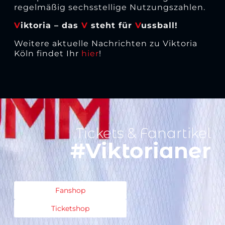
regelmäßig sechsstellige Nutzungszahlen.
V
iktoria – das
V
steht für
V
ussball!
Weitere aktuelle Nachrichten zu Viktoria
Köln findet Ihr
hier
!
Tickets & Fanartikel
#Viktorianer
Fanshop
Ticketshop