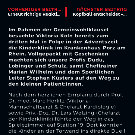
VORHERIGER BEITRAG
NÄCHSTER BEITRAG
Erneut richtige Reaktion bei Dotchev-Rückkehr?
Kopfball entscheidet – 0:1 trotz engagierter Leistung
Im Rahmen der Gemeinwohlklausel
besuchte Viktoria Köln bereits zum
dritten Mal in Folge in der Adventszeit
die Kinderklinik im Krankenhaus Porz am
Rhein. Vollgepackt mit Geschenken
machten sich unsere Profis Dudu,
Lobinger und Schulz, samt Cheftrainer
Marian Wilhelm und dem Sportlichen
Leiter Stephan Küsters auf den Weg zu
den kleinen Patient:innen.
Nach dem herzlichen Empfang durch Prof.
Dr. med. Marc Horlitz (Viktoria-
Mannschaftsarzt & Chefarzt Kardiologie)
sowie Priv.-Doz. Dr. Lars Welzing (Chefarzt
der Kinderklinik) führte der Weg in das
Spielezimmer auf Station 19. Dort konnten
die Kinder an der Torwand ins direkte Duell