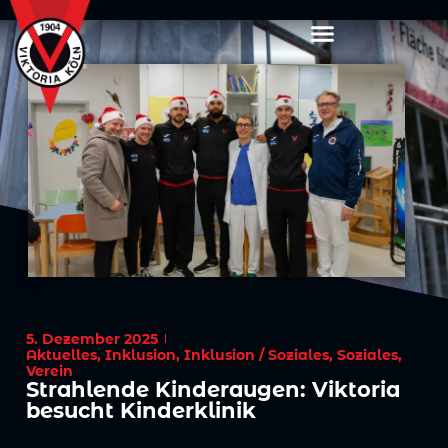
5. Dezember 2025
Aktuelles
,
Inklusion
,
Inklusion / Soziales
,
Soziales
,
Verein
Strahlende Kinderaugen: Viktoria
besucht Kinderklinik