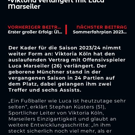
-Viktoria verlängert mit Luca
Marseiler
VORHERIGER BEITRAG
NÄCHSTER BEITRAG
Erster großer Erfolg: Ü17-Inklusionsteam ist Bezirksliga-Meister!
Sommerfahrplan 2023/24: Noch im Juni geht es wieder auf den Rasen!
Der Kader für die Saison 2023/24 nimmt
weiter Form an: Viktoria Köln hat den
auslaufenden Vertrag mit Offensivspieler
Luca Marseiler (26) verlängert. Der
geborene Münchner stand in der
vergangenen Saison in 24 Partien auf
dem Platz, dabei gelangen ihm zwei
Treffer und sechs Assists.
„Ein Fußballer wie Luca ist heutzutage sehr
selten“, erklärt Stephan Küsters (51),
Sportlicher Leiter von Viktoria Köln,
Marseilers Einzigartigkeit und glaubt an
weitere Entwicklungsschritte: „In ihm
steckt sicherlich noch viel mehr, als er