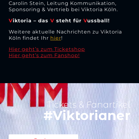
Carolin Stein, Leitung Kommunikation,
Sponsoring & Vertrieb bei Viktoria Köln.
V
iktoria – das
V
steht für
V
ussball!
Weitere aktuelle Nachrichten zu Viktoria
Köln findet Ihr
hier
!
Hier geht’s zum Ticketshop
Hier geht’s zum Fanshop!
Tickets & Fanartikel
#Viktorianer