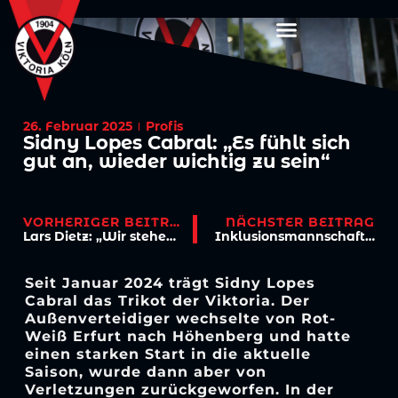
26. Februar 2025
Profis
Sidny Lopes Cabral: „Es fühlt sich
gut an, wieder wichtig zu sein“
VORHERIGER BEITRAG
NÄCHSTER BEITRAG
Lars Dietz: „Wir stehen zurecht da oben“
Inklusionsmannschaft triumphiert beim Heimturnier der FVM Liga
Seit Januar 2024 trägt Sidny Lopes
Cabral das Trikot der Viktoria. Der
Außenverteidiger wechselte von Rot-
Weiß Erfurt nach Höhenberg und hatte
einen starken Start in die aktuelle
Saison, wurde dann aber von
Verletzungen zurückgeworfen. In der