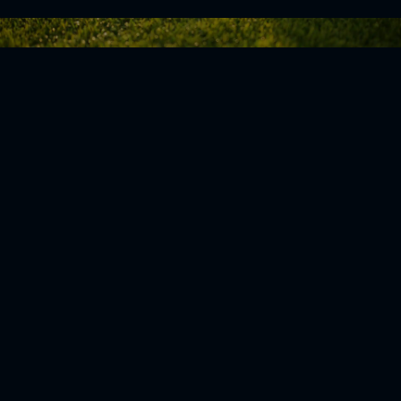
Zurück zur Übersicht
Social Media
Aktuelles
V
iktoria Köln
Teams
NLZ
1904 e.V.
Verein
Stadion
Sportpark
Fans & Mitglieder
Höhenberg
V
ussball­schule
Günter-Kuxdorf-
Weg 1
Tickets kaufen