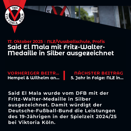
17. Oktober 2025
NLZ/Vussballschule
,
Profis
Said El Mala mit Fritz-Walter-
Medaille in Silber ausgezeichnet
VORHERIGER BEITRAG
NÄCHSTER BEITRAG
Hempel & Wilhelm an den Pfeilen – Viktoria meets Darts
5. Jahr in Folge: NLZ in Kategorie 2 bestätigt
Said El Mala wurde vom DFB mit der
Fritz-Walter-Medaille in Silber
ausgezeichnet. Damit würdigt der
Deutsche-Fußball-Bund die Leistungen
des 19-Jährigen in der Spielzeit 2024/25
bei Viktoria Köln.