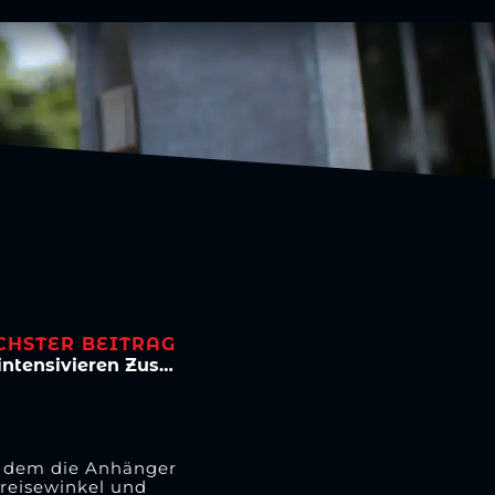
CHSTER BEITRAG
Viktoria Köln und TuS Köln rrh. 1874 intensivieren Zusammenarbeit
ei dem die Anhänger
Freisewinkel und