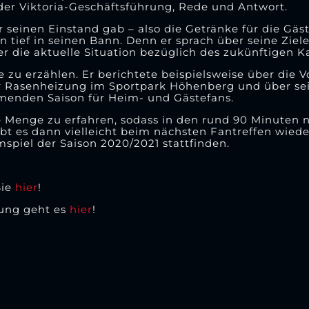
 der Viktoria-Geschäftsführung, Rede und Antwort.
er seinen Einstand gab – also die Getränke für die G
 tief in seinen Bann. Denn er sprach über seine Ziel
er die aktuelle Situation bezüglich des zukünftigen K
 zu erzählen. Er berichtete beispielsweise über die V
der Rasenheizung im Sportpark Höhenberg und über s
menden Saison für Heim- und Gästefans.
 Menge zu erfahren, sodass in den rund 90 Minuten n
t es dann vielleicht beim nächsten Fantreffen wiede
spiel der Saison 2020/2021 stattfinden.
Sie
hier
!
lung geht es
hier
!