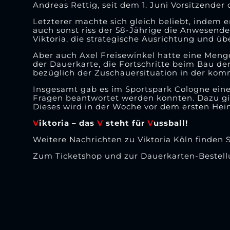
Andreas Rettig, seit dem 1. Juni Vorsitzender
Letzterer machte sich gleich beliebt, indem 
auch sonst riss der 58-Jährige die Anwesenden
Viktoria, die strategische Ausrichtung und üb
Aber auch Axel Freisewinkel hatte eine Menge
der Dauerkarte, die Fortschritte beim Bau 
bezüglich der Zuschauersituation in der kom
Insgesamt gab es im Sportspark Cologne eine
Fragen beantwortet werden konnten. Dazu gib
Dieses wird in der Woche vor dem ersten Heim
V
iktoria – das
V
steht für
V
ussball!
Weitere Nachrichten zu Viktoria Köln finden 
Zum Ticketshop und zur Dauerkarten-Bestel